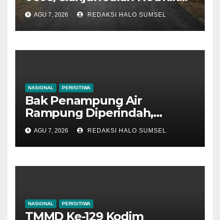
Kampung RT 07/03 Tuntas
AGU 7, 2026
REDAKSI HALO SUMSEL
100 Persen, Manfaat Nyata
Mulai Dinikmati Warga
NASIONAL
PERISITIWA
Bak Penampung Air
Rampung Diperindah,
Progres Pipanisasi TMMD Ke-
AGU 7, 2026
REDAKSI HALO SUMSEL
129 Kodim 0608/Cianjur
Mencapai 98 Persen
NASIONAL
PERISITIWA
TMMD Ke-129 Kodim