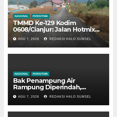
NASIONAL
PERISITIWA
TMMD Ke-129 Kodim
0608/Cianjur: Jalan Hotmix
Kampung RT 07/03 Tuntas
AGU 7, 2026
REDAKSI HALO SUMSEL
100 Persen, Manfaat Nyata
Mulai Dinikmati Warga
NASIONAL
PERISITIWA
Bak Penampung Air
Rampung Diperindah,
Progres Pipanisasi TMMD Ke-
AGU 7, 2026
REDAKSI HALO SUMSEL
129 Kodim 0608/Cianjur
Mencapai 98 Persen