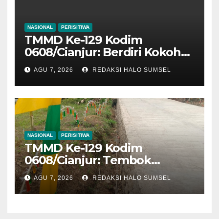
NASIONAL
PERISITIWA
TMMD Ke-129 Kodim
0608/Cianjur: Berdiri Kokoh
Penuh Harapan, Rumah
AGU 7, 2026
REDAKSI HALO SUMSEL
Bapak Gilang Gumilar
Semakin Sempurna
NASIONAL
PERISITIWA
TMMD Ke-129 Kodim
0608/Cianjur: Tembok
Penahan Tanah Kampung
AGU 7, 2026
REDAKSI HALO SUMSEL
Cibitung Tuntas 100 Persen,
Warga Kini Lebih Aman Dari
Ancaman Longsor