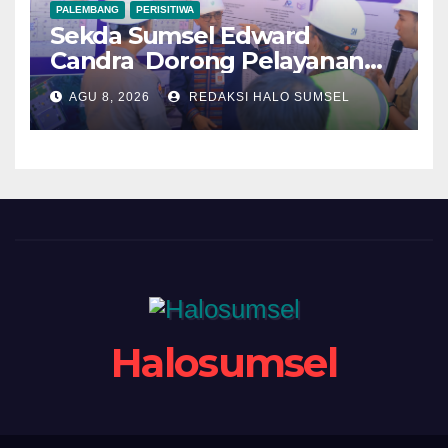
PALEMBANG
PERISITIWA
Sekda Sumsel Edward
Candra Dorong Pelayanan
Masyarakat Makin Modern
AGU 8, 2026
REDAKSI HALO SUMSEL
Halosumsel