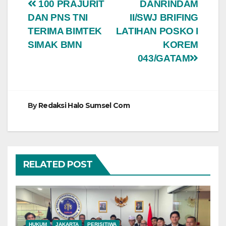
Navigasi
100 PRAJURIT
DANRINDAM
DAN PNS TNI
II/SWJ BRIFING
pos
TERIMA BIMTEK
LATIHAN POSKO I
SIMAK BMN
KOREM
043/GATAM
By
Redaksi Halo Sumsel Com
RELATED POST
HUKUM
JAKARTA
PERISITIWA