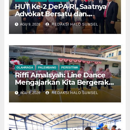
HUT Ke-2 DePA-RI, Saatnya
Advokat Bersatu dan
Bergerak untuk Keadilan
AGU 9, 2026
REDAKSI HALO SUMSEL
OLAHRAGA
PALEMBANG
PERISITIWA
Riffi Amalsyah: Line Dance
Mengajarkan Kita Bergerak
Bersama dalam Satu Irama
AGU 9, 2026
REDAKSI HALO SUMSEL
dan Membangun
Kebersamaan