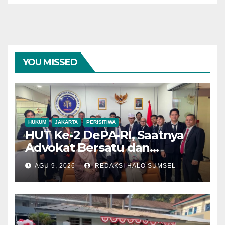
YOU MISSED
HUKUM
JAKARTA
PERISITIWA
HUT Ke-2 DePA-RI, Saatnya
Advokat Bersatu dan
Bergerak untuk Keadilan
AGU 9, 2026
REDAKSI HALO SUMSEL