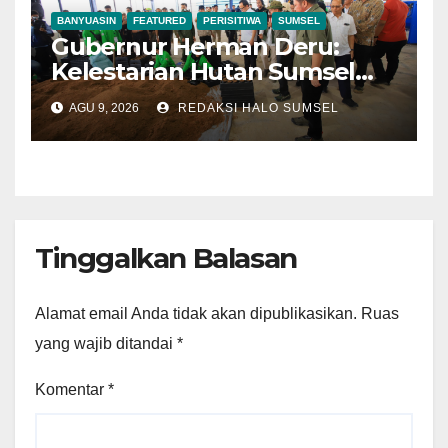
BANYUASIN
FEATURED
PERISITIWA
SUMSEL
Gubernur Herman Deru:
Kelestarian Hutan Sumsel
Jadi Penopang Sumber Daya
AGU 9, 2026
REDAKSI HALO SUMSEL
Air dan Keberlanjutan
Pembangunan
Tinggalkan Balasan
Alamat email Anda tidak akan dipublikasikan.
Ruas
yang wajib ditandai
*
Komentar
*