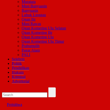
Muratara
Musi Banyuasin
Banyuasin
Lubuk Linggau
Ogan Ilir
Musi Rawas
Ogan Komering Ulu Selatan
Ogan Komering Ilir
Ogan Komering Ulu
Ogan Komering Ulu Timur
Prabumulih
Pagar Alam
PALI
Selebriti
Politik
Pendidikan
Hukum
Kriminal
Advertorial
Perisitiwa