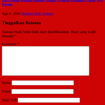
Dan Plafon Rumah Bapak Angga, Progres Rutilahu Capai 78,6
Persen
Agu 6, 2026
Redaksi Halo Sumsel
Tinggalkan Balasan
Alamat email Anda tidak akan dipublikasikan.
Ruas yang wajib
ditandai
*
Komentar
*
Nama
Email
Situs Web