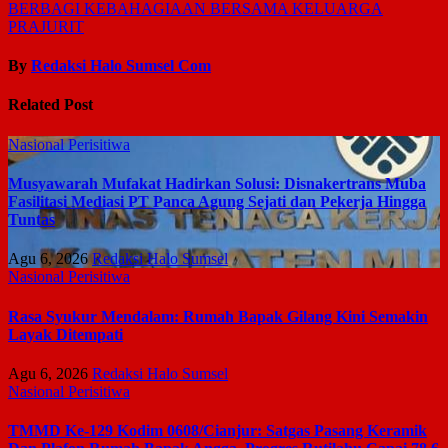
BERBAGI KEBAHAGIAAN BERSAMA KELUARGA
PRAJURIT
By
Redaksi Halo Sumsel Com
Related Post
Nasional
Perisitiwa
Musyawarah Mufakat Hadirkan Solusi: Disnakertrans Muba
Fasilitasi Mediasi PT Panca Agung Sejati dan Pekerja Hingga
Tuntas
Agu 6, 2026
Redaksi Halo Sumsel
Nasional
Perisitiwa
Rasa Syukur Mendalam: Rumah Bapak Gilang Kini Semakin
Layak Ditempati
Agu 6, 2026
Redaksi Halo Sumsel
Nasional
Perisitiwa
TMMD Ke-129 Kodim 0608/Cianjur: Satgas Pasang Keramik