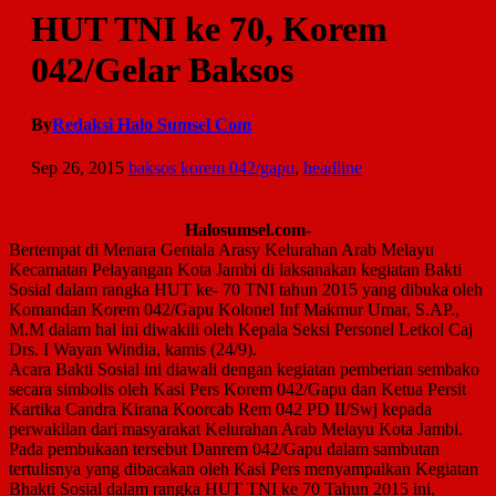
HUT TNI ke 70, Korem
042/Gelar Baksos
By
Redaksi Halo Sumsel Com
Sep 26, 2015
baksos korem 042/gapu
,
headline
Halosumsel.com-
Bertempat di Menara Gentala Arasy Kelurahan Arab Melayu
Kecamatan Pelayangan Kota Jambi di laksanakan kegiatan Bakti
Sosial dalam rangka HUT ke- 70 TNI tahun 2015 yang dibuka oleh
Komandan Korem 042/Gapu Kolonel Inf Makmur Umar, S.AP.,
M.M dalam hal ini diwakili oleh Kepala Seksi Personel Letkol Caj
Drs. I Wayan Windia, kamis (24/9).
Acara Bakti Sosial ini diawali dengan kegiatan pemberian sembako
secara simbolis oleh Kasi Pers Korem 042/Gapu dan Ketua Persit
Kartika Candra Kirana Koorcab Rem 042 PD II/Swj kepada
perwakilan dari masyarakat Kelurahan Arab Melayu Kota Jambi.
Pada pembukaan tersebut Danrem 042/Gapu dalam sambutan
tertulisnya yang dibacakan oleh Kasi Pers menyampaikan Kegiatan
Bhakti Sosial dalam rangka HUT TNI ke 70 Tahun 2015 ini,