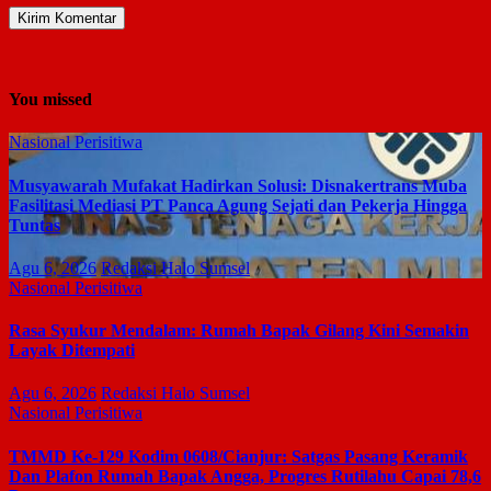
You missed
Nasional
Perisitiwa
Musyawarah Mufakat Hadirkan Solusi: Disnakertrans Muba
Fasilitasi Mediasi PT Panca Agung Sejati dan Pekerja Hingga
Tuntas
Agu 6, 2026
Redaksi Halo Sumsel
Nasional
Perisitiwa
Rasa Syukur Mendalam: Rumah Bapak Gilang Kini Semakin
Layak Ditempati
Agu 6, 2026
Redaksi Halo Sumsel
Nasional
Perisitiwa
TMMD Ke-129 Kodim 0608/Cianjur: Satgas Pasang Keramik
Dan Plafon Rumah Bapak Angga, Progres Rutilahu Capai 78,6