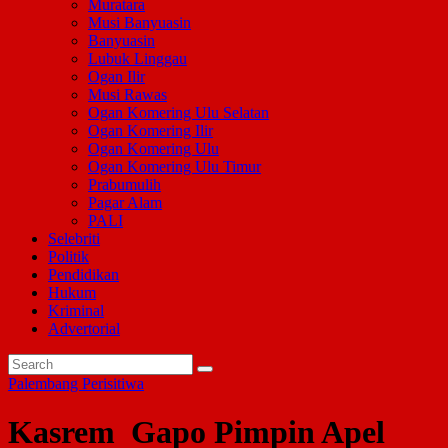
Muratara
Musi Banyuasin
Banyuasin
Lubuk Linggau
Ogan Ilir
Musi Rawas
Ogan Komering Ulu Selatan
Ogan Komering Ilir
Ogan Komering Ulu
Ogan Komering Ulu Timur
Prabumulih
Pagar Alam
PALI
Selebriti
Politik
Pendidikan
Hukum
Kriminal
Advertorial
Palembang
Perisitiwa
Kasrem Gapo Pimpin Apel