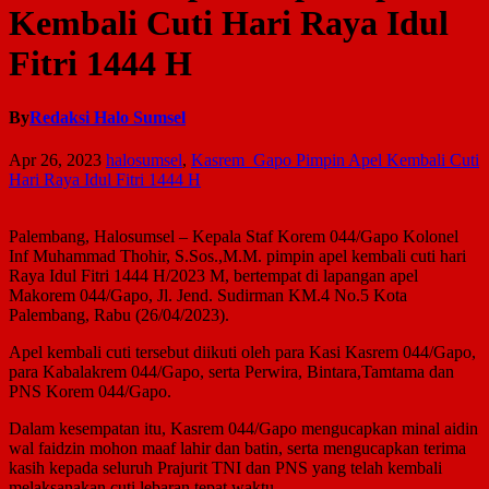
Kembali Cuti Hari Raya Idul
Fitri 1444 H
By
Redaksi Halo Sumsel
Apr 26, 2023
halosumsel
,
Kasrem Gapo Pimpin Apel Kembali Cuti
Hari Raya Idul Fitri 1444 H
Palembang, Halosumsel – Kepala Staf Korem 044/Gapo Kolonel
Inf Muhammad Thohir, S.Sos.,M.M. pimpin apel kembali cuti hari
Raya Idul Fitri 1444 H/2023 M, bertempat di lapangan apel
Makorem 044/Gapo, Jl. Jend. Sudirman KM.4 No.5 Kota
Palembang, Rabu (26/04/2023).
Apel kembali cuti tersebut diikuti oleh para Kasi Kasrem 044/Gapo,
para Kabalakrem 044/Gapo, serta Perwira, Bintara,Tamtama dan
PNS Korem 044/Gapo.
Dalam kesempatan itu, Kasrem 044/Gapo mengucapkan minal aidin
wal faidzin mohon maaf lahir dan batin, serta mengucapkan terima
kasih kepada seluruh Prajurit TNI dan PNS yang telah kembali
melaksanakan cuti lebaran tepat waktu.