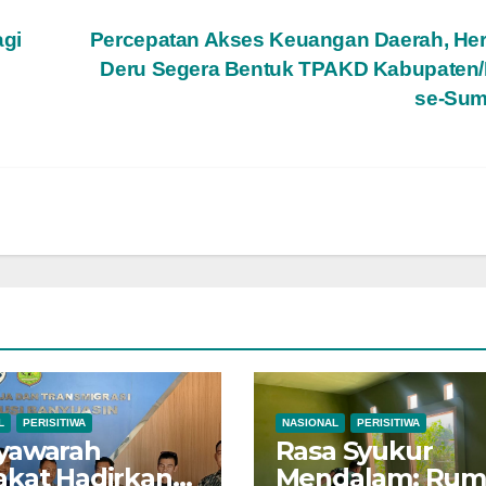
agi
Percepatan Akses Keuangan Daerah, He
Deru Segera Bentuk TPAKD Kabupaten/
se-Sum
L
PERISITIWA
NASIONAL
PERISITIWA
yawarah
Rasa Syukur
kat Hadirkan
Mendalam: Rum