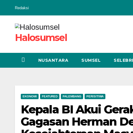
Skip
Redaksi
to
content
Halosumsel
NUSANTARA
SUMSEL
SELEBRI
EKONOMI
FEATURED
PALEMBANG
PERISITIWA
Kepala BI Akui Ger
Gagasan Herman Der