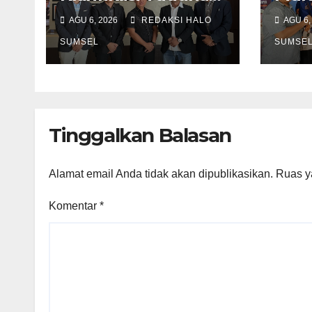
Pencemaran: Kasus
Solus
AGU 6, 2026
REDAKSI HALO
AGU 6,
Notaris HY di
Disn
Banyuasin Murni
SUMSEL
Fasi
SUMSE
Keperdataan
Panc
dan 
Tun
Tinggalkan Balasan
Alamat email Anda tidak akan dipublikasikan.
Ruas y
Komentar
*