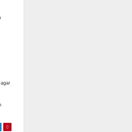
n
 agar
m