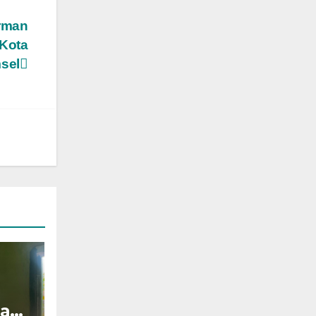
rman
Kota
sel
ah