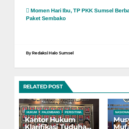
Navigasi
Momen Hari Ibu, TP PKK Sumsel Berb
Paket Sembako
pos
By
Redaksi Halo Sumsel
RELATED POST
HUKUM
PALEMBANG
PERISITIWA
NASIONA
Kantor Hukum
Mus
Klarifikasi Tuduhan
Mufa