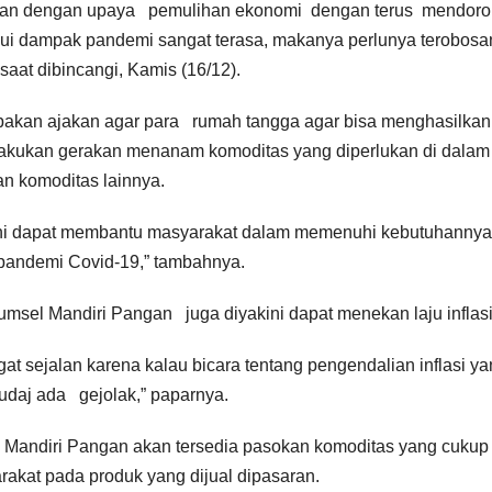
levan dengan upaya pemulihan ekonomi dengan terus mendor
hui dampak pandemi sangat terasa, makanya perlunya terobosa
aat dibincangi, Kamis (16/12).
pakan ajakan agar para rumah tangga agar bisa menghasilkan
lakukan gerakan menanam komoditas yang diperlukan di dalam
an komoditas lainnya.
 ini dapat membantu masyarakat dalam memenuhi kebutuhannya
pandemi Covid-19,” tambahnya.
Sumsel Mandiri Pangan juga diyakini dapat menekan laju inflas
ngat sejalan karena kalau bicara tentang pengendalian inflasi y
udaj ada gejolak,” paparnya.
l Mandiri Pangan akan tersedia pasokan komoditas yang cukup
akat pada produk yang dijual dipasaran.