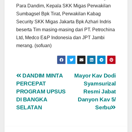
Para Dandim, Kepala SKK Migas Perwakilan
Sumbagsel Bpk Tirat, Perwakilan Kabag
Security SKK Migas Jakarta Bpk Azhari Indris
beserta Tim masing-masing dari PT. Petrochina
Ltd, Medco E&P Indonesia dan JPT Jambi
merang. (sofuan)
Navigasi
DANDIM MINTA
Mayor Kav Dodi
PERCEPAT
Syamsurizal
pos
PROGRAM UPSUS
Resmi Jabat
DI BANGKA
Danyon Kav 5/
SELATAN
Serbu