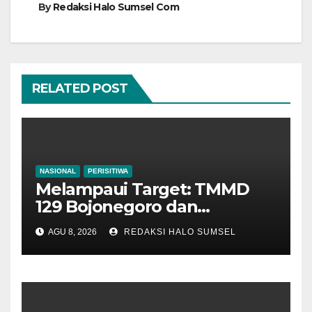
By
Redaksi Halo Sumsel Com
RELATED POST
NASIONAL
PERISITIWA
Melampaui Target: TMMD
129 Bojonegoro dan
Disnakkan Sentuh Nadi
AGU 8, 2026
REDAKSI HALO SUMSEL
Ekonomi Warga Lewat
Layanan Kesehatan Hewan