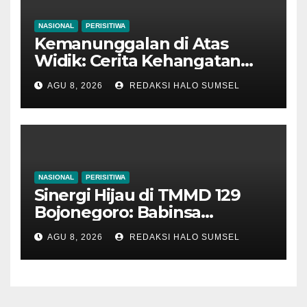
NASIONAL
PERISITIWA
Kemanunggalan di Atas
Widik: Cerita Kehangatan
Satgas TMMD 129
AGU 8, 2026
REDAKSI HALO SUMSEL
Bojonegoro Bantu Olah
Tembakau Petani Kesongo
NASIONAL
PERISITIWA
Sinergi Hijau di TMMD 129
Bojonegoro: Babinsa
Kesongo dan DLH
AGU 8, 2026
REDAKSI HALO SUMSEL
‘Keroyokan’ Buat Lubang
Tanam Pohon untuk Jaga
Tanggul Sungai