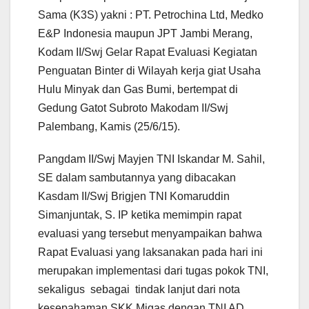
Sama (K3S) yakni : PT. Petrochina Ltd, Medko
E&P Indonesia maupun JPT Jambi Merang,
Kodam II/Swj Gelar Rapat Evaluasi Kegiatan
Penguatan Binter di Wilayah kerja giat Usaha
Hulu Minyak dan Gas Bumi, bertempat di
Gedung Gatot Subroto Makodam II/Swj
Palembang, Kamis (25/6/15).
Pangdam II/Swj Mayjen TNI Iskandar M. Sahil,
SE dalam sambutannya yang dibacakan
Kasdam II/Swj Brigjen TNI Komaruddin
Simanjuntak, S. IP ketika memimpin rapat
evaluasi yang tersebut menyampaikan bahwa
Rapat Evaluasi yang laksanakan pada hari ini
merupakan implementasi dari tugas pokok TNI,
sekaligus sebagai tindak lanjut dari nota
kesepahaman SKK Migas dengan TNI AD