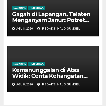
NASIONAL
PERISITIWA
Gagah di Lapangan, Telaten
Menganyam Janur: Potret
Kemanunggalan Satgas
AGU 8, 2026
REDAKSI HALO SUMSEL
TMMD 129 Bojonegoro di
Kesongo
NASIONAL
PERISITIWA
Kemanunggalan di Atas
Widik: Cerita Kehangatan
Satgas TMMD 129
AGU 8, 2026
REDAKSI HALO SUMSEL
Bojonegoro Bantu Olah
Tembakau Petani Kesongo