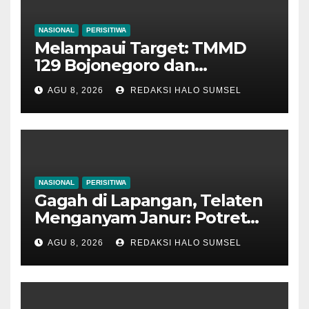
NASIONAL
PERISITIWA
Melampaui Target: TMMD
129 Bojonegoro dan
Disnakkan Sentuh Nadi
AGU 8, 2026
REDAKSI HALO SUMSEL
Ekonomi Warga Lewat
Layanan Kesehatan Hewan
NASIONAL
PERISITIWA
Gagah di Lapangan, Telaten
Menganyam Janur: Potret
Kemanunggalan Satgas
AGU 8, 2026
REDAKSI HALO SUMSEL
TMMD 129 Bojonegoro di
Kesongo