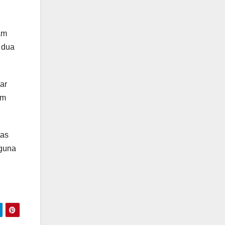
am
 dua
ar
am
tas
 guna