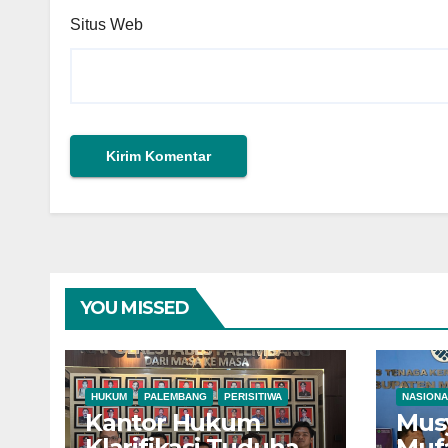
Situs Web
YOU MISSED
HUKUM
PALEMBANG
PERISITIWA
NASIONA
Kantor Hukum
Mus
Klarifikasi Tuduhan
Muf