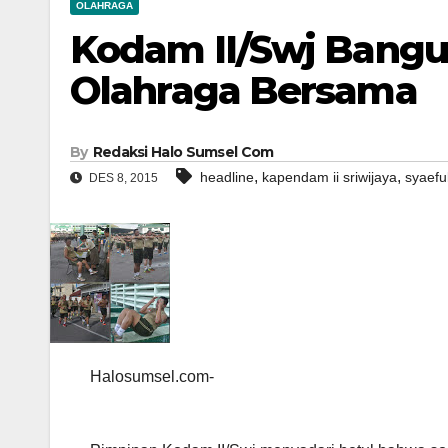
OLAHRAGA
Kodam II/Swj Bang
Olahraga Bersama
By
Redaksi Halo Sumsel Com
,
,
headline
kapendam ii sriwijaya
syaefu
DES 8, 2015
Halosumsel.com-