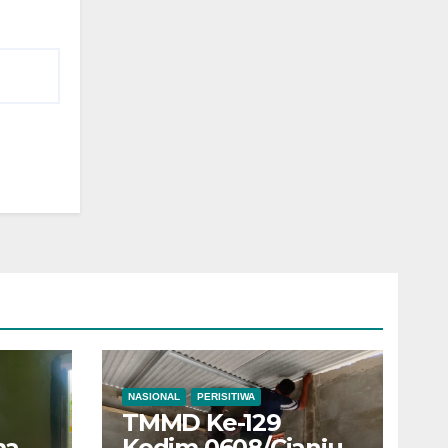
NASIONAL
PERISITIWA
TMMD Ke-129
mah
Kodim 0608/Cianjur: