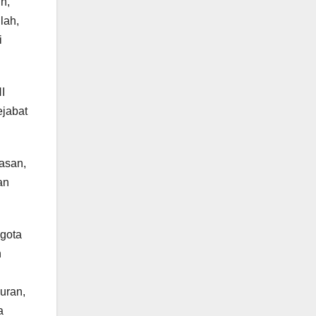
n,
lah,
i
I
ejabat
asan,
an
ggota
n
uran,
a