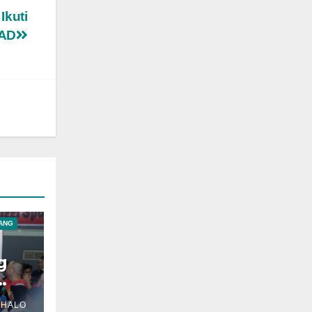
Ikuti
SAD
ANG
g
 HALO