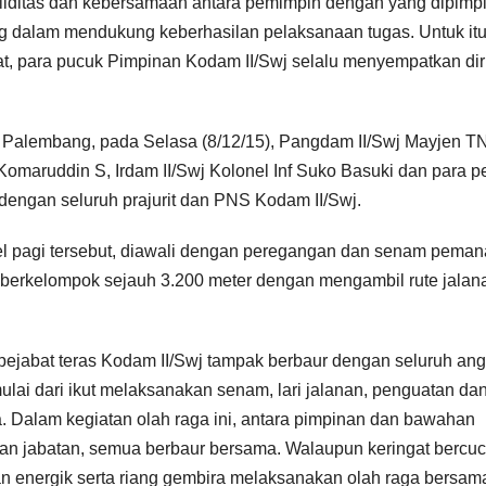
liditas dan kebersamaan antara pemimpin dengan yang dipimpi
ng dalam mendukung keberhasilan pelaksanaan tugas. Untuk itu
t, para pucuk Pimpinan Kodam II/Swj selalu menyempatkan dir
j, Palembang, pada Selasa (8/12/15), Pangdam II/Swj Mayjen TN
Komaruddin S, Irdam II/Swj Kolonel Inf Suko Basuki dan para p
dengan seluruh prajurit dan PNS Kodam II/Swj.
el pagi tersebut, diawali dengan peregangan dan senam peman
 berkelompok sejauh 3.200 meter dengan mengambil rute jalan
ejabat teras Kodam II/Swj tampak berbaur dengan seluruh an
lai dari ikut melaksanakan senam, lari jalanan, penguatan da
a. Dalam kegiatan olah raga ini, antara pimpinan dan bawahan
an jabatan, semua berbaur bersama. Walaupun keringat bercuc
n energik serta riang gembira melaksanakan olah raga bersam