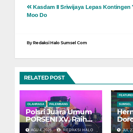
Navigasi
Kasdam II Sriwijaya Lepas Kontingen
Moo Do
pos
By
Redaksi Halo Sumsel Com
RELATED POST
FEATURE
OLAHRAGA
PALEMBANG
SUMSEL
Polsri Juara Umum
Her
PORSENI XV, Raih
Dor
60 Medali dan Ukir
KOR
AGU 4, 2026
REDAKSI HALO
JUL 27