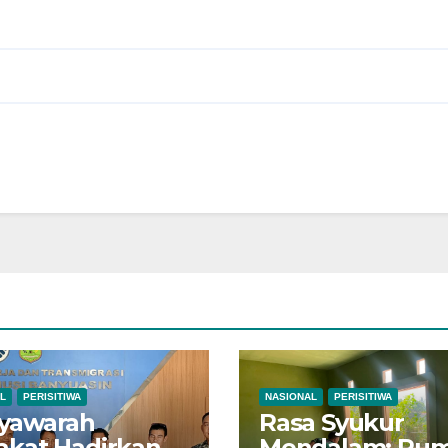
L
PERISITIWA
NASIONAL
PERISITIWA
yawarah
Rasa Syukur
akat Hadirkan
Mendalam: Ru