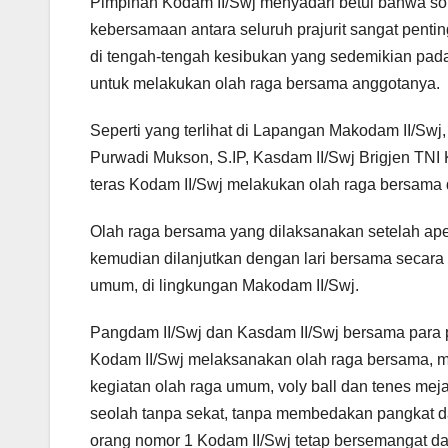
Pimpinan Kodam II/Swj menyadari betul bahwa so
kebersamaan antara seluruh prajurit sangat penti
di tengah-tengah kesibukan yang sedemikian pada
untuk melakukan olah raga bersama anggotanya.
Seperti yang terlihat di Lapangan Makodam II/Sw
Purwadi Mukson, S.IP, Kasdam II/Swj Brigjen TNI 
teras Kodam II/Swj melakukan olah raga bersama 
Olah raga bersama yang dilaksanakan setelah ap
kemudian dilanjutkan dengan lari bersama secara
umum, di lingkungan Makodam II/Swj.
Pangdam II/Swj dan Kasdam II/Swj bersama para p
Kodam II/Swj melaksanakan olah raga bersama, mu
kegiatan olah raga umum, voly ball dan tenes mej
seolah tanpa sekat, tanpa membedakan pangkat d
orang nomor 1 Kodam II/Swj tetap bersemangat da