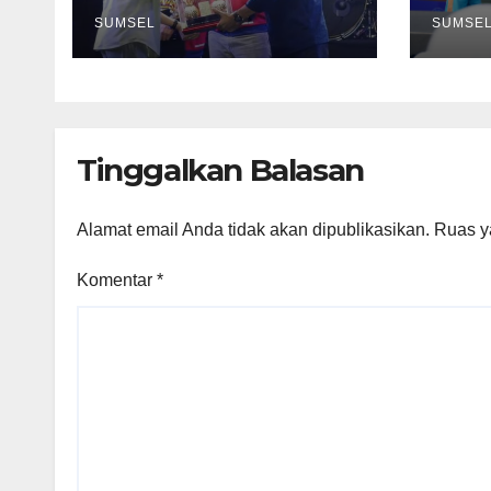
Gelar Keenam
Jadi
SUMSEL
Eko
SUMSE
Tinggalkan Balasan
Alamat email Anda tidak akan dipublikasikan.
Ruas y
Komentar
*