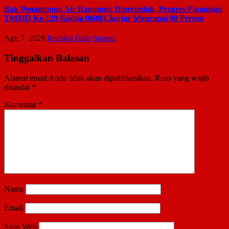
Bak Penampung Air Rampung Diperindah, Progres Pipanisasi
TMMD Ke-129 Kodim 0608/Cianjur Mencapai 98 Persen
Agu 7, 2026
Redaksi Halo Sumsel
Tinggalkan Balasan
Alamat email Anda tidak akan dipublikasikan.
Ruas yang wajib
ditandai
*
Komentar
*
Nama
Email
Situs Web