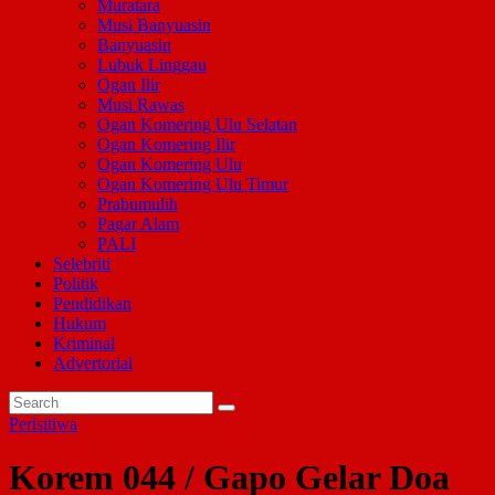
Muratara
Musi Banyuasin
Banyuasin
Lubuk Linggau
Ogan Ilir
Musi Rawas
Ogan Komering Ulu Selatan
Ogan Komering Ilir
Ogan Komering Ulu
Ogan Komering Ulu Timur
Prabumulih
Pagar Alam
PALI
Selebriti
Politik
Pendidikan
Hukum
Kriminal
Advertorial
Perisitiwa
Korem 044 / Gapo Gelar Doa