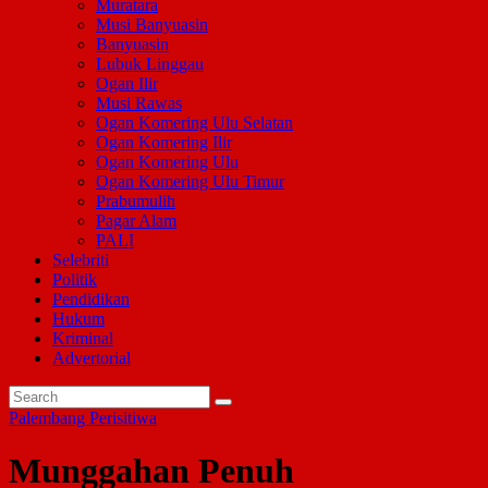
Muratara
Musi Banyuasin
Banyuasin
Lubuk Linggau
Ogan Ilir
Musi Rawas
Ogan Komering Ulu Selatan
Ogan Komering Ilir
Ogan Komering Ulu
Ogan Komering Ulu Timur
Prabumulih
Pagar Alam
PALI
Selebriti
Politik
Pendidikan
Hukum
Kriminal
Advertorial
Palembang
Perisitiwa
Munggahan Penuh