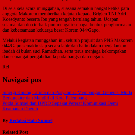
Di sela-sela acara munggahan, suasana semakin hangat ketika para
anggota Makorem memberikan kejutan kepada Brigjen TNI Adri
Koesdyanto beserta Ibu yang tengah berulang tahun. Ucapan
selamat dan doa terbaik pun mengalir sebagai bentuk penghormatan
dan kebersamaan keluarga besar Korem 044/Gapo.
Melalui kegiatan munggahan ini, seluruh prajurit dan PNS Makorem
044/Gapo semakin siap secara lahir dan batin dalam menjalankan
ibadah di bulan suci Ramadhan, serta terus menjaga kekompakan
dan semangat pengabdian kepada bangsa dan negara.
Rel
Navigasi pos
Sinergi Karang Taruna dan Posyandu : Membangun Generasi Muda
Berkarakter dan Mandiri di Kota Palembang
Polda Sumsel dan DPRD Sepakat Pererat Komunikasi Demi
Keamanan Daerah
By
Redaksi Halo Sumsel
Related Post