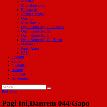
Muratara
Musi Banyuasin
Banyuasin
Lubuk Linggau
Ogan Ilir
Musi Rawas
Ogan Komering Ulu Selatan
Ogan Komering Ilir
Ogan Komering Ulu
Ogan Komering Ulu Timur
Prabumulih
Pagar Alam
PALI
Selebriti
Politik
Pendidikan
Hukum
Kriminal
Advertorial
Perisitiwa
Pagi Ini,Danrem 044/Gapo