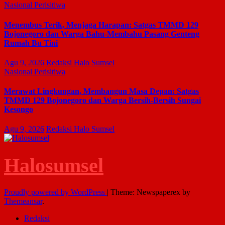
Nasional
Perisitiwa
Menembus Terik, Menjaga Harapan: Satgas TMMD 129
Bojonegoro dan Warga Bahu-Membahu Pasang Genteng
Rumah Bu Tini
Agu 9, 2026
Redaksi Halo Sumsel
Nasional
Perisitiwa
Merawat Lingkungan, Membangun Masa Depan: Satgas
TMMD 129 Bojonegoro dan Warga Bersih-Bersih Sungai
Kesongo
Agu 9, 2026
Redaksi Halo Sumsel
Halosumsel
Proudly powered by WordPress
|
Theme: Newspaperex by
Themeansar
.
Redaksi