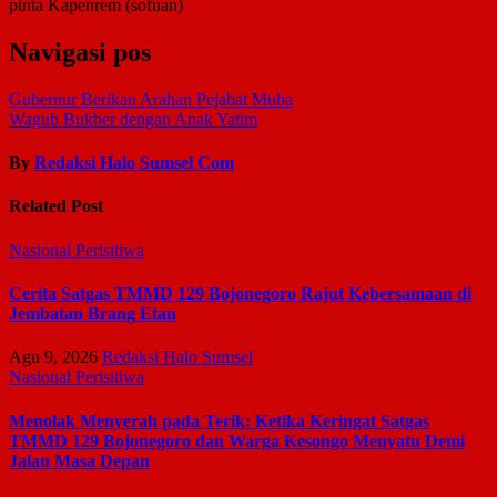
pinta Kapenrem (sofuan)
Navigasi pos
Gubernur Berikan Arahan Pejabat Muba
Wagub Bukber dengan Anak Yatim
By
Redaksi Halo Sumsel Com
Related Post
Nasional
Perisitiwa
Cerita Satgas TMMD 129 Bojonegoro Rajut Kebersamaan di
Jembatan Brang Etan
Agu 9, 2026
Redaksi Halo Sumsel
Nasional
Perisitiwa
Menolak Menyerah pada Terik: Ketika Keringat Satgas
TMMD 129 Bojonegoro dan Warga Kesongo Menyatu Demi
Jalan Masa Depan