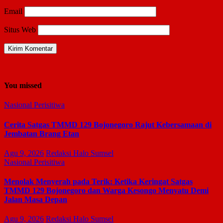
Email
Situs Web
You missed
Nasional
Perisitiwa
Cerita Satgas TMMD 129 Bojonegoro Rajut Kebersamaan di
Jembatan Brang Etan
Agu 9, 2026
Redaksi Halo Sumsel
Nasional
Perisitiwa
Menolak Menyerah pada Terik: Ketika Keringat Satgas
TMMD 129 Bojonegoro dan Warga Kesongo Menyatu Demi
Jalan Masa Depan
Agu 9, 2026
Redaksi Halo Sumsel