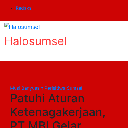
Skip
Redaksi
to
content
Halosumsel
Musi Banyuasin
Perisitiwa
Sumsel
Patuhi Aturan
Ketenagakerjaan,
PT MBI Gelar