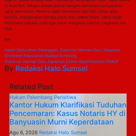
di Aula BLK Sekayu sesuai jadwal dengan membawa persyaratan
yang diperlukan. Peserta wajib membawa alat tulis untuk ujian
tertulis, mengenakan kemeja putih dan celana hitam, serta wajib
membawa pakaian olahraga untuk mengikuti seluruh rangkaian tes
fisik.
Rel
Navigasi
Hadiri Silaturahmi Petanggan, Gubernur Herman Deru Tegaskan
Komitmen Pelestarian Budaya Komering
pos
Gubernur Herman Deru Paparkan Esensi Kepemimpinan Efektif
By
Redaksi Halo Sumsel
Related Post
Hukum
Palembang
Perisitiwa
Kantor Hukum Klarifikasi Tuduhan
Pencemaran: Kasus Notaris HY di
Banyuasin Murni Keperdataan
Agu 6, 2026
Redaksi Halo Sumsel