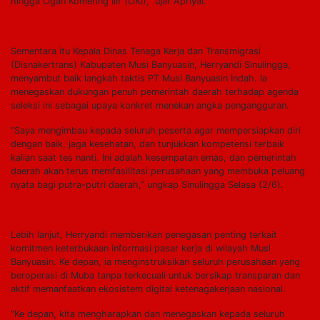
hingga Ogan Komering Ilir (OKI),” ujar Apriyal.
Sementara itu Kepala Dinas Tenaga Kerja dan Transmigrasi
(Disnakertrans) Kabupaten Musi Banyuasin, Herryandi Sinulingga,
menyambut baik langkah taktis PT Musi Banyuasin Indah. Ia
menegaskan dukungan penuh pemerintah daerah terhadap agenda
seleksi ini sebagai upaya konkret menekan angka pengangguran.
“Saya mengimbau kepada seluruh peserta agar mempersiapkan diri
dengan baik, jaga kesehatan, dan tunjukkan kompetensi terbaik
kalian saat tes nanti. Ini adalah kesempatan emas, dan pemerintah
daerah akan terus memfasilitasi perusahaan yang membuka peluang
nyata bagi putra-putri daerah,” ungkap Sinulingga Selasa (2/6).
Lebih lanjut, Herryandi memberikan penegasan penting terkait
komitmen keterbukaan informasi pasar kerja di wilayah Musi
Banyuasin. Ke depan, ia menginstruksikan seluruh perusahaan yang
beroperasi di Muba tanpa terkecuali untuk bersikap transparan dan
aktif memanfaatkan ekosistem digital ketenagakerjaan nasional.
“Ke depan, kita mengharapkan dan menegaskan kepada seluruh