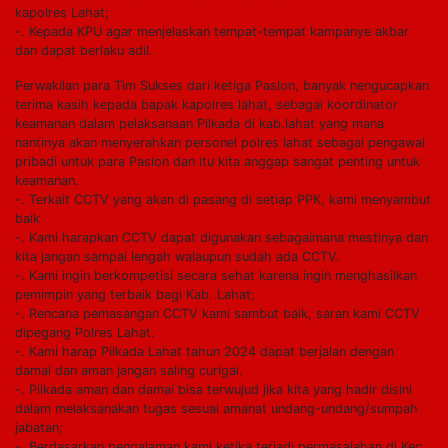
kapolres Lahat;
-. Kepada KPU agar menjelaskan tempat-tempat kampanye akbar
dan dapat berlaku adil.
Perwakilan para Tim Sukses dari ketiga Paslon, banyak nengucapkan
terima kasih kepada bapak kapolres lahat, sebagai koordinator
keamanan dalam pelaksanaan Pilkada di kab.lahat yang mana
nantinya akan menyerahkan personel polres lahat sebagai pengawal
pribadi untuk para Paslon dan itu kita anggap sangat penting untuk
keamanan.
-. Terkait CCTV yang akan di pasang di setiap PPK, kami menyambut
baik
-. Kami harapkan CCTV dapat digunakan sebagaimana mestinya dan
kita jangan sampai lengah walaupun sudah ada CCTV.
-. Kami ingin berkompetisi secara sehat karena ingin menghasilkan
pemimpin yang terbaik bagi Kab. Lahat;
-. Rencana pemasangan CCTV kami sambut baik, saran kami CCTV
dipegang Polres Lahat.
-. Kami harap Pilkada Lahat tahun 2024 dapat berjalan dengan
damai dan aman jangan saling curigai.
-. Pilkada aman dan damai bisa terwujud jika kita yang hadir disini
dalam melaksanakan tugas sesuai amanat undang-undang/sumpah
jabatan;
-. Berdasarkan pengalaman kami ketika terjadi permasalahan di Kec.