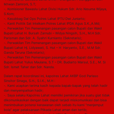
Ikhwan Zamroni, S.T;
-. Komisioner Bawaslu Lahat Divisi Hukum Sdr. Ario Kesuma Wijaya,
S.Kom;
-. Kasubbag Dal Ops Polres Lahat IPTU Dwi Juniarto;
-. Kanit Politik Sat Intelkam Polres Lahat IPDA Agus S.K.,A.Md;
-. Perwakilan Tim Pemenangan pasangan calon Bupati dan Wakil
Bupati Lahat H. Bursah Zarnubi – Widya Ningsih, S.H., M.H Sdr.
Parisman dan Sdr. A. Syahri Kurnianto (Sekretaris);
-. Perwakilan Tim Pemenangan pasangan calon Bupati dan Wakil
Bupati Lahat Hj. Lidyawati, S. Hut – H Haryanto, S.E., M.M Sdr.
Ganda Taruna (Sekretaris);
-. Perwakilan Tim Pemenangan pasangan calon Bupati dan Wakil
Bupati Lahat Yulius Maulana, S.T – DR. Budiarto Marsul, S.E., M. Si
Sdr. Ismet Taher dan Sdr. Nanda.
Dalam rapat koordinasi ini, kapolres Lahat AKBP God Parlaso
Sinsitor Sinaga, S.H., S.I.K., M.H :
-. Kami ucapkan terima kasih kepada bapak-bapak yang telah hadir
dan menyempatkan hadir;
-. Saya selaku Kapolres Lahat memiliki pemikiran jika suatu giat tidak
dikomunikasikan dengan baik dapat terjadi miskomunikasi dan bisa
menimbulkan potensi kerawanan oleh sebab itu kami “menjemput
bola” agar pelaksanaan Pilkada Lahat aman dan tertib;