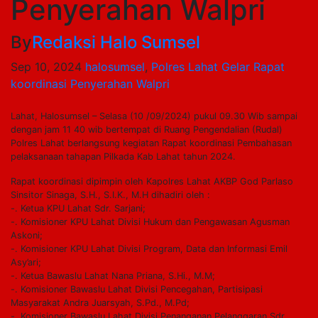
Penyerahan Walpri
By
Redaksi Halo Sumsel
Sep 10, 2024
halosumsel
,
Polres Lahat Gelar Rapat
koordinasi Penyerahan Walpri
Lahat, Halosumsel – Selasa (10 /09/2024) pukul 09.30 Wib sampai
dengan jam 11 40 wib bertempat di Ruang Pengendalian (Rudal)
Polres Lahat berlangsung kegiatan Rapat koordinasi Pembahasan
pelaksanaan tahapan Pilkada Kab Lahat tahun 2024.
Rapat koordinasi dipimpin oleh Kapolres Lahat AKBP God Parlaso
Sinsitor Sinaga, S.H., S.I.K., M.H dihadiri oleh :
-. Ketua KPU Lahat Sdr. Sarjani;
-. Komisioner KPU Lahat Divisi Hukum dan Pengawasan Agusman
Askoni;
-. Komisioner KPU Lahat Divisi Program, Data dan Informasi Emil
Asy’ari;
-. Ketua Bawaslu Lahat Nana Priana, S.Hi., M.M;
-. Komisioner Bawaslu Lahat Divisi Pencegahan, Partisipasi
Masyarakat Andra Juarsyah, S.Pd., M.Pd;
-. Komisioner Bawaslu Lahat Divisi Penanganan Pelanggaran Sdr.