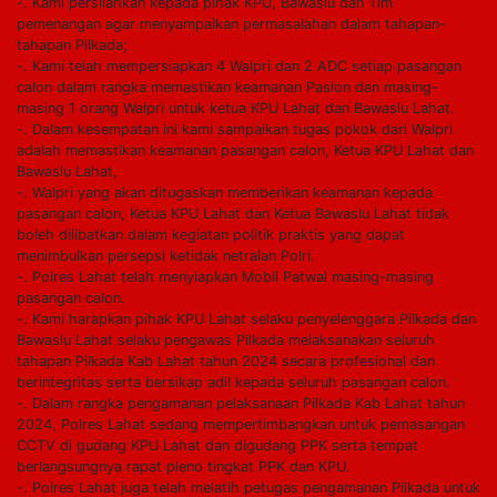
-. Kami persilahkan kepada pihak KPU, Bawaslu dan Tim
pemenangan agar menyampaikan permasalahan dalam tahapan-
tahapan Pilkada;
-. Kami telah mempersiapkan 4 Walpri dan 2 ADC setiap pasangan
calon dalam rangka memastikan keamanan Paslon dan masing-
masing 1 orang Walpri untuk ketua KPU Lahat dan Bawaslu Lahat.
-. Dalam kesempatan ini kami sampaikan tugas pokok dari Walpri
adalah memastikan keamanan pasangan calon, Ketua KPU Lahat dan
Bawaslu Lahat,
-. Walpri yang akan ditugaskan memberikan keamanan kepada
pasangan calon, Ketua KPU Lahat dan Ketua Bawaslu Lahat tidak
boleh dilibatkan dalam kegiatan politik praktis yang dapat
menimbulkan persepsi ketidak netralan Polri.
-. Polres Lahat telah menyiapkan Mobil Patwal masing-masing
pasangan calon.
-. Kami harapkan pihak KPU Lahat selaku penyelenggara Pilkada dan
Bawaslu Lahat selaku pengawas Pilkada melaksanakan seluruh
tahapan Pilkada Kab Lahat tahun 2024 secara profesional dan
berintegritas serta bersikap adil kepada seluruh pasangan calon.
-. Dalam rangka pengamanan pelaksanaan Pilkada Kab Lahat tahun
2024, Polres Lahat sedang mempertimbangkan untuk pemasangan
CCTV di gudang KPU Lahat dan digudang PPK serta tempat
berlangsungnya rapat pleno tingkat PPK dan KPU.
-. Polres Lahat juga telah melatih petugas pengamanan Pilkada untuk