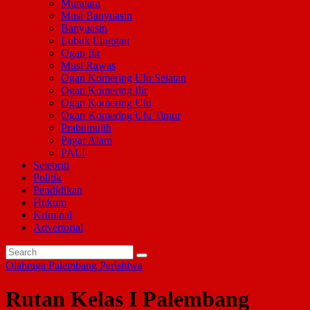
Muratara
Musi Banyuasin
Banyuasin
Lubuk Linggau
Ogan Ilir
Musi Rawas
Ogan Komering Ulu Selatan
Ogan Komering Ilir
Ogan Komering Ulu
Ogan Komering Ulu Timur
Prabumulih
Pagar Alam
PALI
Selebriti
Politik
Pendidikan
Hukum
Kriminal
Advertorial
Olahraga
Palembang
Perisitiwa
Rutan Kelas I Palembang