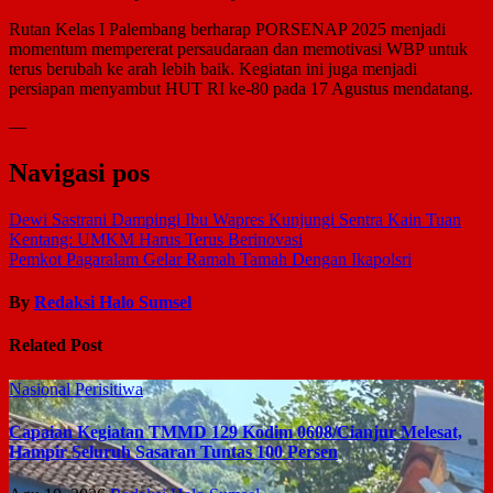
Rutan Kelas I Palembang berharap PORSENAP 2025 menjadi
momentum mempererat persaudaraan dan memotivasi WBP untuk
terus berubah ke arah lebih baik. Kegiatan ini juga menjadi
persiapan menyambut HUT RI ke-80 pada 17 Agustus mendatang.
—
Navigasi pos
Dewi Sastrani Dampingi Ibu Wapres Kunjungi Sentra Kain Tuan
Kentang: UMKM Harus Terus Berinovasi
Pemkot Pagaralam Gelar Ramah Tamah Dengan Ikapolsri
By
Redaksi Halo Sumsel
Related Post
Nasional
Perisitiwa
Capaian Kegiatan TMMD 129 Kodim 0608/Cianjur Melesat,
Hampir Seluruh Sasaran Tuntas 100 Persen