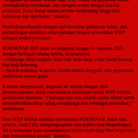
meningkatkan kesehatan, dan mengisi waktu dengan hal-hal
produktif. Kami harap semua peserta menjunjung tinggi nilai
kejujuran dan sportivitas,” ujarnya.
Pembukaan ditandai dengan apel bersama, pelepasan balon, dan
pertandingan ekshibisi antara petugas dengan perwakilan WBP
sebagai simbol persatuan.
PORSENAP 2025 akan berlangsung hingga 15 Agustus 2025
dengan berbagai cabang lomba, di antaranya:
– Olahraga: Bulu tangkis, bola voli, tenis meja, catur, balap karung,
dan bola kelereng.
– Seni/Kreativitas: Karaoke, lomba makan kerupuk, dan permainan
tradisional seperti gaple.
Karutan menjelaskan, kegiatan ini sejalan dengan misi
pemasyarakatan untuk memulihkan hubungan sosial WBP melalui
pendekatan humanis. “Olahraga dan seni adalah media efektif untuk
menumbuhkan sikap saling menghargai dan semangat perubahan,”
tambahnya.
Para WBP terlihat antusias menyambut PORSENAP. Salah satu
peserta, Andi (32), mengungkapkan rasa syukur bisa berpartisipasi.
Ini kesempatan kami menunjukkan bahwa kami juga bisa berprestasi
dan berkontribusi positif,” katanya.