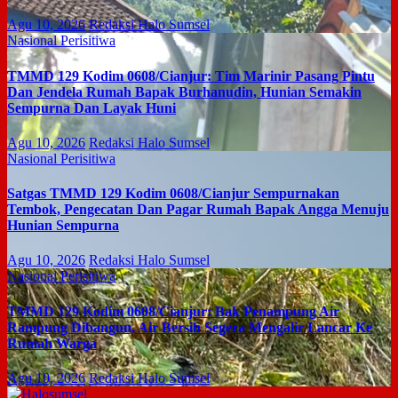
Agu 10, 2026
Redaksi Halo Sumsel
Nasional
Perisitiwa
TMMD 129 Kodim 0608/Cianjur: Tim Marinir Pasang Pintu
Dan Jendela Rumah Bapak Burhanudin, Hunian Semakin
Sempurna Dan Layak Huni
Agu 10, 2026
Redaksi Halo Sumsel
Nasional
Perisitiwa
Satgas TMMD 129 Kodim 0608/Cianjur Sempurnakan
Tembok, Pengecatan Dan Pagar Rumah Bapak Angga Menuju
Hunian Sempurna
Agu 10, 2026
Redaksi Halo Sumsel
Nasional
Perisitiwa
TMMD 129 Kodim 0608/Cianjur: Bak Penampung Air
Rampung Dibangun, Air Bersih Segera Mengalir Lancar Ke
Rumah Warga
Agu 10, 2026
Redaksi Halo Sumsel