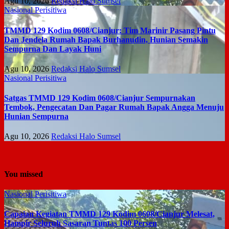
Agu 10, 2026
Redaksi Halo Sumsel
Nasional
Perisitiwa
TMMD 129 Kodim 0608/Cianjur: Tim Marinir Pasang Pintu
Dan Jendela Rumah Bapak Burhanudin, Hunian Semakin
Sempurna Dan Layak Huni
Agu 10, 2026
Redaksi Halo Sumsel
Nasional
Perisitiwa
Satgas TMMD 129 Kodim 0608/Cianjur Sempurnakan
Tembok, Pengecatan Dan Pagar Rumah Bapak Angga Menuju
Hunian Sempurna
Agu 10, 2026
Redaksi Halo Sumsel
You missed
Nasional
Perisitiwa
Capaian Kegiatan TMMD 129 Kodim 0608/Cianjur Melesat,
Hampir Seluruh Sasaran Tuntas 100 Persen