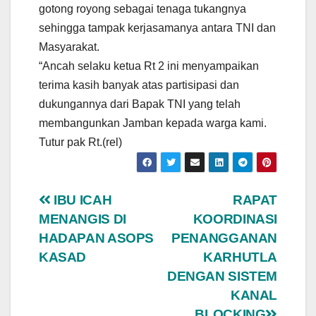
gotong royong sebagai tenaga tukangnya
sehingga tampak kerjasamanya antara TNI dan
Masyarakat.
“Ancah selaku ketua Rt 2 ini menyampaikan
terima kasih banyak atas partisipasi dan
dukungannya dari Bapak TNI yang telah
membangunkan Jamban kepada warga kami.
Tutur pak Rt.(rel)
Navigasi
IBU ICAH
RAPAT
MENANGIS DI
KOORDINASI
pos
HADAPAN ASOPS
PENANGGANAN
KASAD
KARHUTLA
DENGAN SISTEM
KANAL
BLOCKING