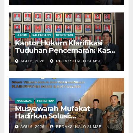
HUKUM
PALEMBANG
PERISITIWA
Kantor Hukum Klarifikasi
Tuduhan Pencemaran: Kasus
Notaris HY di Banyuasin
AGU 6, 2026
REDAKSI HALO SUMSEL
Murni Keperdataan
NASIONAL
PERISITIWA
Musyawarah Mufakat
Hadirkan Solusi:
Disnakertrans Muba Fasilitasi
AGU 6, 2026
REDAKSI HALO SUMSEL
Mediasi PT Panca Agung