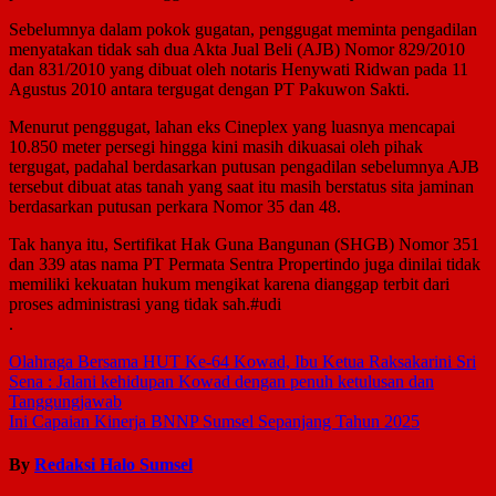
Sebelumnya dalam pokok gugatan, penggugat meminta pengadilan
menyatakan tidak sah dua Akta Jual Beli (AJB) Nomor 829/2010
dan 831/2010 yang dibuat oleh notaris Henywati Ridwan pada 11
Agustus 2010 antara tergugat dengan PT Pakuwon Sakti.
Menurut penggugat, lahan eks Cineplex yang luasnya mencapai
10.850 meter persegi hingga kini masih dikuasai oleh pihak
tergugat, padahal berdasarkan putusan pengadilan sebelumnya AJB
tersebut dibuat atas tanah yang saat itu masih berstatus sita jaminan
berdasarkan putusan perkara Nomor 35 dan 48.
Tak hanya itu, Sertifikat Hak Guna Bangunan (SHGB) Nomor 351
dan 339 atas nama PT Permata Sentra Propertindo juga dinilai tidak
memiliki kekuatan hukum mengikat karena dianggap terbit dari
proses administrasi yang tidak sah.#udi
.
Navigasi
Olahraga Bersama HUT Ke-64 Kowad, Ibu Ketua Raksakarini Sri
Sena : Jalani kehidupan Kowad dengan penuh ketulusan dan
pos
Tanggungjawab
Ini Capaian Kinerja BNNP Sumsel Sepanjang Tahun 2025
By
Redaksi Halo Sumsel