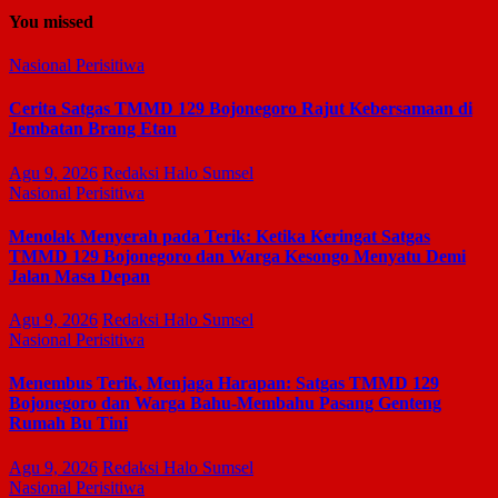
You missed
Nasional
Perisitiwa
Cerita Satgas TMMD 129 Bojonegoro Rajut Kebersamaan di
Jembatan Brang Etan
Agu 9, 2026
Redaksi Halo Sumsel
Nasional
Perisitiwa
Menolak Menyerah pada Terik: Ketika Keringat Satgas
TMMD 129 Bojonegoro dan Warga Kesongo Menyatu Demi
Jalan Masa Depan
Agu 9, 2026
Redaksi Halo Sumsel
Nasional
Perisitiwa
Menembus Terik, Menjaga Harapan: Satgas TMMD 129
Bojonegoro dan Warga Bahu-Membahu Pasang Genteng
Rumah Bu Tini
Agu 9, 2026
Redaksi Halo Sumsel
Nasional
Perisitiwa