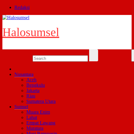
Skip
Redaksi
to
content
Halosumsel
Nusantara
Aceh
Bengkulu
Jakarta
Riau
Sumatera Utara
Sumsel
Muara Enim
Lahat
Empat Lawang
Muratara
Musi Banyuasin