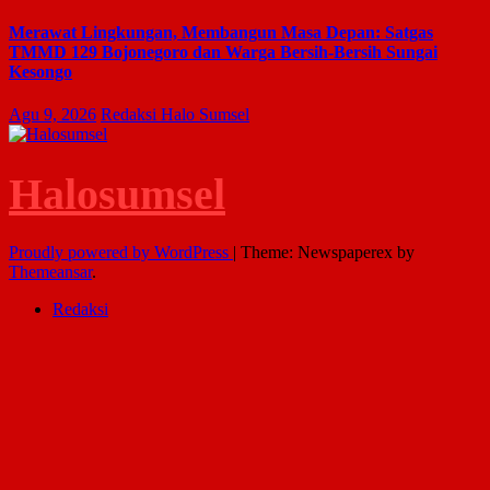
Merawat Lingkungan, Membangun Masa Depan: Satgas
TMMD 129 Bojonegoro dan Warga Bersih-Bersih Sungai
Kesongo
Agu 9, 2026
Redaksi Halo Sumsel
Halosumsel
Proudly powered by WordPress
|
Theme: Newspaperex by
Themeansar
.
Redaksi