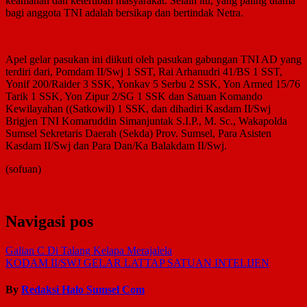
keamanan dan ketertiban masyarakat. Selain itu, yang paling utama
bagi anggota TNI adalah bersikap dan bertindak Netra.
Apel gelar pasukan ini diikuti oleh pasukan gabungan TNI AD yang
terdiri dari, Pomdam II/Swj 1 SST, Rai Arhanudri 41/BS 1 SST,
Yonif 200/Raider 3 SSK, Yonkav 5 Serbu 2 SSK, Yon Armed 15/76
Tarik 1 SSK, Yon Zipur 2/SG 1 SSK dan Satuan Komando
Kewilayahan ((Satkowil) 1 SSK, dan dihadiri Kasdam II/Swj
Brigjen TNI Komaruddin Simanjuntak S.I.P., M. Sc., Wakapolda
Sumsel Sekretaris Daerah (Sekda) Prov. Sumsel, Para Asisten
Kasdam II/Swj dan Para Dan/Ka Balakdam II/Swj.
(sofuan)
Navigasi pos
Galian C Di Talang Kelapa Merajalela
KODAM II/SWJ GELAR LATTAP SATUAN INTELIJEN
By
Redaksi Halo Sumsel Com