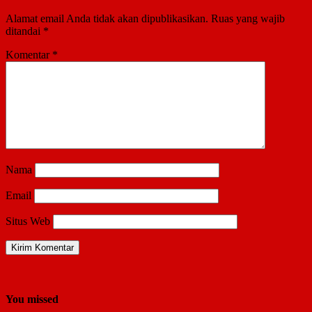
Alamat email Anda tidak akan dipublikasikan.
Ruas yang wajib
ditandai
*
Komentar
*
Nama
Email
Situs Web
You missed