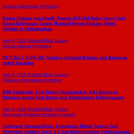
Hukum
Palembang
Perisitiwa
Kuasa Hukum dan Mudir Ponpes Al-Fahd Buka Suara Soal
Kasus Kekerasan Santri, Hormati Proses Hukum, Pintu
Mediasi di Maksimalkan
Agu 9, 2026
Redaksi Halo Sumsel
Hukum
Jakarta
Perisitiwa
HUT Ke-2 DePA-RI, Saatnya Advokat Bersatu dan Bergerak
untuk Keadilan
Agu 9, 2026
Redaksi Halo Sumsel
Olahraga
Palembang
Perisitiwa
Riffi Amalsyah: Line Dance Mengajarkan Kita Bergerak
Bersama dalam Satu Irama dan Membangun Kebersamaan
Agu 9, 2026
Redaksi Halo Sumsel
Banyuasin
Featured
Perisitiwa
Sumsel
Gubernur Herman Deru: Kelestarian Hutan Sumsel Jadi
Penopang Sumber Daya Air dan Keberlanjutan Pembangunan