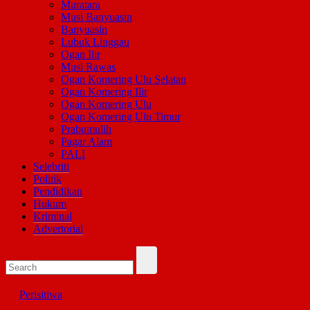
Muratara
Musi Banyuasin
Banyuasin
Lubuk Linggau
Ogan Ilir
Musi Rawas
Ogan Komering Ulu Selatan
Ogan Komering Ilir
Ogan Komering Ulu
Ogan Komering Ulu Timur
Prabumulih
Pagar Alam
PALI
Selebriti
Politik
Pendidikan
Hukum
Kriminal
Advertorial
Perisitiwa