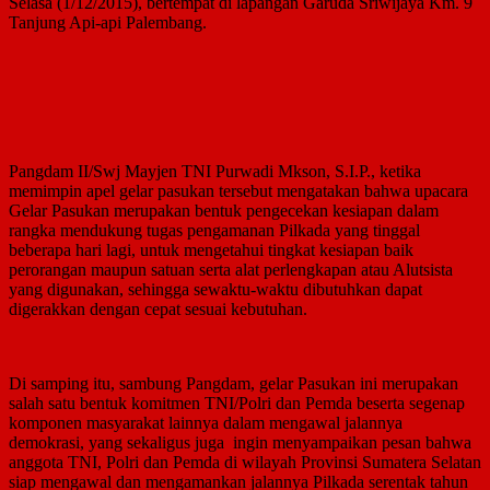
Selasa (1/12/2015), bertempat di lapangan Garuda Sriwijaya Km. 9
Tanjung Api-api Palembang.
Pangdam II/Swj Mayjen TNI Purwadi Mkson, S.I.P., ketika
memimpin apel gelar pasukan tersebut mengatakan bahwa upacara
Gelar Pasukan merupakan bentuk pengecekan kesiapan dalam
rangka mendukung tugas pengamanan Pilkada yang tinggal
beberapa hari lagi, untuk mengetahui tingkat kesiapan baik
perorangan maupun satuan serta alat perlengkapan atau Alutsista
yang digunakan, sehingga sewaktu-waktu dibutuhkan dapat
digerakkan dengan cepat sesuai kebutuhan.
Di samping itu, sambung Pangdam, gelar Pasukan ini merupakan
salah satu bentuk komitmen TNI/Polri dan Pemda beserta segenap
komponen masyarakat lainnya dalam mengawal jalannya
demokrasi, yang sekaligus juga ingin menyampaikan pesan bahwa
anggota TNI, Polri dan Pemda di wilayah Provinsi Sumatera Selatan
siap mengawal dan mengamankan jalannya Pilkada serentak tahun