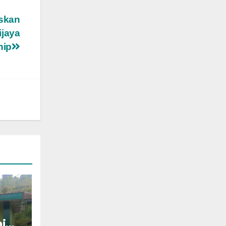
skan
jaya
hip
jur: