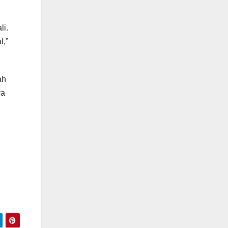
li.
l,”
ah
ya