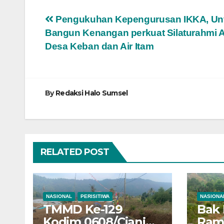
Navigasi
Pengukuhan Kepengurusan IKKA, Un
Bangun Kenangan perkuat Silaturahmi A
pos
Desa Keban dan Air Itam
By
Redaksi Halo Sumsel
RELATED POST
NASIONAL
PERISITIWA
NASIONA
TMMD Ke-129
Bak
Kodim 0608/Cianjur:
Ram