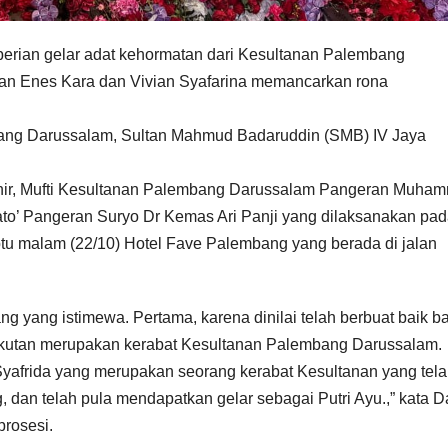
erian gelar adat kehormatan dari Kesultanan Palembang
an Enes Kara dan Vivian Syafarina memancarkan rona
mbang Darussalam, Sultan Mahmud Badaruddin (SMB) IV Jaya
Tohir, Mufti Kesultanan Palembang Darussalam Pangeran Muha
Dato’ Pangeran Suryo Dr Kemas Ari Panji yang dilaksanakan pa
tu malam (22/10) Hotel Fave Palembang yang berada di jalan
ng yang istimewa. Pertama, karena dinilai telah berbuat baik b
kutan merupakan kerabat Kesultanan Palembang Darussalam.
Syafrida yang merupakan seorang kerabat Kesultanan yang tel
dan telah pula mendapatkan gelar sebagai Putri Ayu.,” kata Da
prosesi.