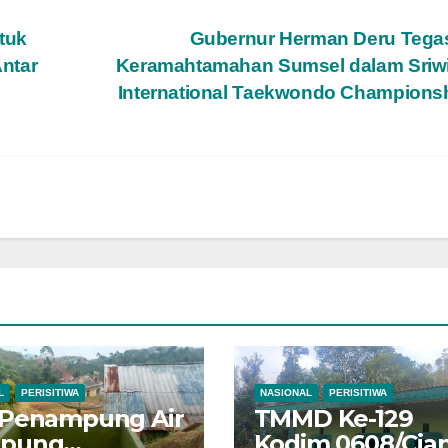
tuk
Gubernur Herman Deru Tega
ntar
Keramahtamahan Sumsel dalam Sriwi
International Taekwondo Champions
L
PERISITIWA
NASIONAL
PERISITIWA
 Penampung Air
TMMD Ke-129
pung
Kodim 0608/Cian