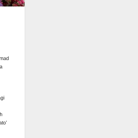
mmad
da
agi
ah
to’