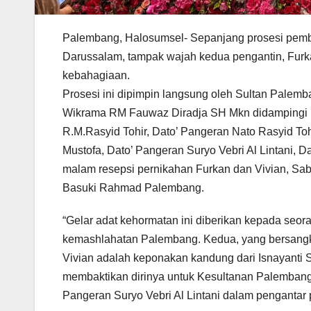
Palembang, Halosumsel- Sepanjang prosesi pemb
Darussalam, tampak wajah kedua pengantin, Furk
kebahagiaan.
Prosesi ini dipimpin langsung oleh Sultan Pale
Wikrama RM Fauwaz Diradja SH Mkn didampingi
R.M.Rasyid Tohir, Dato’ Pangeran Nato Rasyid 
Mustofa, Dato’ Pangeran Suryo Vebri Al Lintani, 
malam resepsi pernikahan Furkan dan Vivian, Sab
Basuki Rahmad Palembang.
“Gelar adat kehormatan ini diberikan kepada seora
kemashlahatan Palembang. Kedua, yang bersang
Vivian adalah keponakan kandung dari Isnayanti 
membaktikan dirinya untuk Kesultanan Palembang, 
Pangeran Suryo Vebri Al Lintani dalam pengantar 