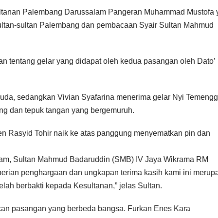
Kesultanan Palembang Darussalam Pangeran Muhammad Mustofa 
ultan-sultan Palembang dan pembacaan Syair Sultan Mahmud
n tentang gelar yang didapat oleh kedua pasangan oleh Dato’
uda, sedangkan Vivian Syafarina menerima gelar Nyi Temengg
ng dan tepuk tangan yang bergemuruh.
en Rasyid Tohir naik ke atas panggung menyematkan pin dan
am, Sultan Mahmud Badaruddin (SMB) IV Jaya Wikrama RM
ian penghargaan dan ungkapan terima kasih kami ini merup
elah berbakti kepada Kesultanan,” jelas Sultan.
akan pasangan yang berbeda bangsa. Furkan Enes Kara