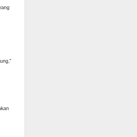
yang
ung,”
akan