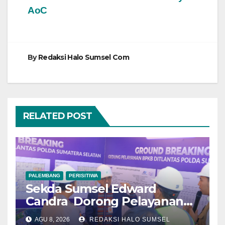
AoC
By
Redaksi Halo Sumsel Com
RELATED POST
PALEMBANG
PERISITIWA
Sekda Sumsel Edward
Candra Dorong Pelayanan
Masyarakat Makin Modern
AGU 8, 2026
REDAKSI HALO SUMSEL