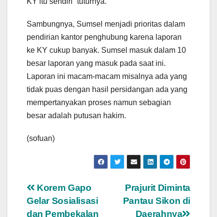
KY itu sendiri“ tuturnya.
Sambungnya, Sumsel menjadi prioritas dalam
pendirian kantor penghubung karena laporan
ke KY cukup banyak. Sumsel masuk dalam 10
besar laporan yang masuk pada saat ini.
Laporan ini macam-macam misalnya ada yang
tidak puas dengan hasil persidangan ada yang
mempertanyakan proses namun sebagian
besar adalah putusan hakim.
(sofuan)
Navigasi
Korem Gapo
Prajurit Diminta
Gelar Sosialisasi
Pantau Sikon di
pos
dan Pembekalan
Daerahnya