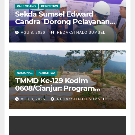
PALEMBANG
PERISITIWA
Sekda Sumsel Edward
Candra Dorong Pelayanan
Masyarakat Makin Modern
AGU 8, 2026
REDAKSI HALO SUMSEL
NASIONAL
PERISITIWA
TMMD Ke-129 Kodim
0608/Cianjur: Program
Ketahanan Pangan 1 Hektar
AGU 8, 2026
REDAKSI HALO SUMSEL
Tuntas 100 Persen, Warga
Mekarmukti Kini Punya
Sumber Pangan Mandiri