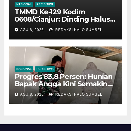
NASIONAL
PERISITIWA
TMMD Ke-129 Kodim
0608/Cianjur: Dinding Halus
Dan Pagar Kokoh, Harapan
AGU 8, 2026
REDAKSI HALO SUMSEL
Bapak Burhanudin Semakin
Sempurna
NASIONAL
PERISITIWA
Progres 83,8 Persen: Hunian
Bapak Angga Kini Semakin
Tampil Sempurna
AGU 8, 2026
REDAKSI HALO SUMSEL