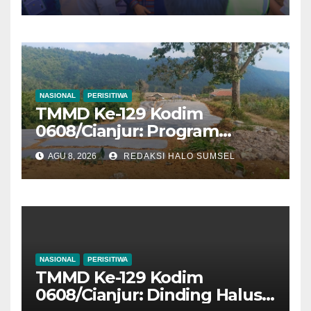
NASIONAL
PERISITIWA
TMMD Ke-129 Kodim
0608/Cianjur: Program
Ketahanan Pangan 1 Hektar
AGU 8, 2026
REDAKSI HALO SUMSEL
Tuntas 100 Persen, Warga
Mekarmukti Kini Punya
Sumber Pangan Mandiri
NASIONAL
PERISITIWA
TMMD Ke-129 Kodim
0608/Cianjur: Dinding Halus