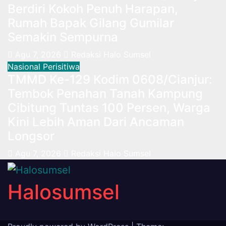
Berdiri Kokoh Penuh Harapan,
Rumah Bapak Gilang Gumilar
Semakin Sempurna
Agu 7, 2026
Redaksi Halo Sumsel
Nasional
Perisitiwa
TMMD Ke-129 Kodim 0608/Cianjur:
Tembok Penahan Tanah Kampung
Cibitung Tuntas 100 Persen, Warga
Kini Lebih Aman Dari Ancaman
Longsor
Agu 7, 2026
Redaksi Halo Sumsel
Halosumsel