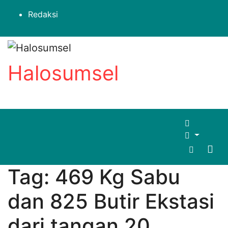
Skip
Redaksi
to
content
Halosumsel
Tag:
469 Kg Sabu
dan 825 Butir Ekstasi
dari tangan 20