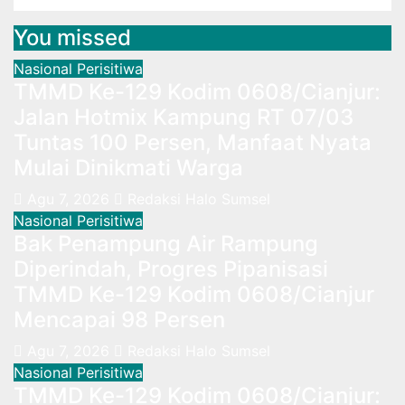
You missed
Nasional
Perisitiwa
TMMD Ke-129 Kodim 0608/Cianjur:
Jalan Hotmix Kampung RT 07/03
Tuntas 100 Persen, Manfaat Nyata
Mulai Dinikmati Warga
Agu 7, 2026
Redaksi Halo Sumsel
Nasional
Perisitiwa
Bak Penampung Air Rampung
Diperindah, Progres Pipanisasi
TMMD Ke-129 Kodim 0608/Cianjur
Mencapai 98 Persen
Agu 7, 2026
Redaksi Halo Sumsel
Nasional
Perisitiwa
TMMD Ke-129 Kodim 0608/Cianjur: