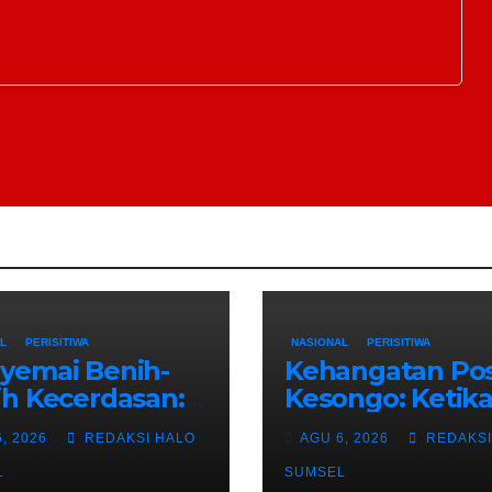
L
PERISITIWA
NASIONAL
PERISITIWA
yemai Benih-
Kehangatan Pos
h Kecerdasan:
Kesongo: Ketik
ka Satgas
Satgas TMMD 1
, 2026
REDAKSI HALO
AGU 6, 2026
REDAKSI
D 129
Bojonegoro da
onegoro
L
Warga Menyatu
SUMSEL