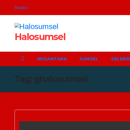
Skip
Redaksi
to
content
Halosumsel
NUSANTARA
SUMSEL
SELEBRI
Tag:
ghalosumsel