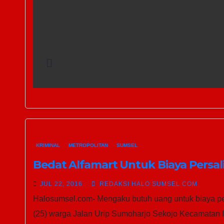
KRIMINAL
METROPOLITAN
SUMSEL
Bedat Alfamart Untuk Biaya Persali
JUL 22, 2016
REDAKSI HALO SUMSEL COM
Halosumsel.com- Mengaku butuh uang untuk biaya pe
(25) warga Jalan Urip Sumoharjo Sekojo Kecamatan Il