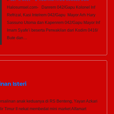
Halosumsel.com- Danrem 042/Gapu Kolonel Inf
Refrizal, Ka­si Intelrem 042/Gapu ­ ­Mayor Arh Hary
Sassuno Utoma dan Kapenre­m 042/Gapu ­Mayor Inf
Imam Syafe’i beserta Perwakila­n dari Kodim 0416/
Bute dan…
nan Isteri
rsalinan anak keduanya di RS Benteng, Yayan Azkari
ir Timur II nekat membedat mini market Alfamart