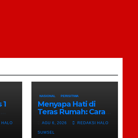
NASIONAL
PERISITIWA
 1
Menyapa Hati di
a
Teras Rumah: Cara
29
Babinsa Kesongo
 HALO
AGU 6, 2026
REDAKSI HALO
n
Rajut Kebersamaan
di TMMD 129
SUMSEL