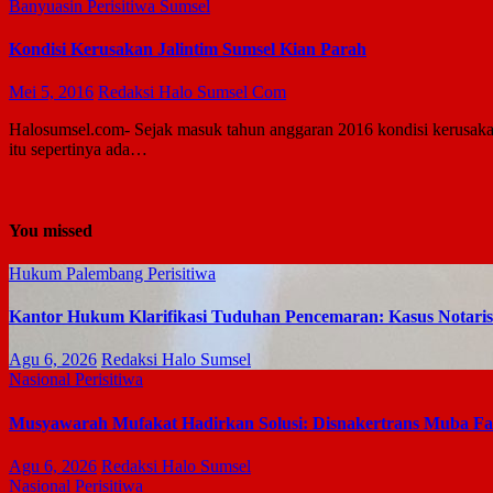
Banyuasin
Perisitiwa
Sumsel
Kondisi Kerusakan Jalintim Sumsel Kian Parah
Mei 5, 2016
Redaksi Halo Sumsel Com
Halosumsel.com- Sejak masuk tahun anggaran 2016 kondisi kerusakan r
itu sepertinya ada…
You missed
Hukum
Palembang
Perisitiwa
Kantor Hukum Klarifikasi Tuduhan Pencemaran: Kasus Notari
Agu 6, 2026
Redaksi Halo Sumsel
Nasional
Perisitiwa
Musyawarah Mufakat Hadirkan Solusi: Disnakertrans Muba Fasi
Agu 6, 2026
Redaksi Halo Sumsel
Nasional
Perisitiwa