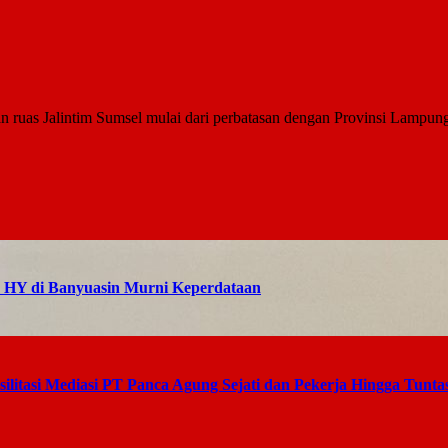
uas Jalintim Sumsel mulai dari perbatasan dengan Provinsi Lampung hi
s HY di Banyuasin Murni Keperdataan
litasi Mediasi PT Panca Agung Sejati dan Pekerja Hingga Tunta