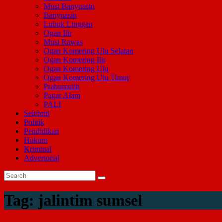
Musi Banyuasin
Banyuasin
Lubuk Linggau
Ogan Ilir
Musi Rawas
Ogan Komering Ulu Selatan
Ogan Komering Ilir
Ogan Komering Ulu
Ogan Komering Ulu Timur
Prabumulih
Pagar Alam
PALI
Selebriti
Politik
Pendidikan
Hukum
Kriminal
Advertorial
Tag:
jalintim sumsel