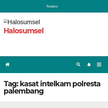
Skip
Redaksi
to
content
Halosumsel
Tag:
kasat intelkam polresta
palembang