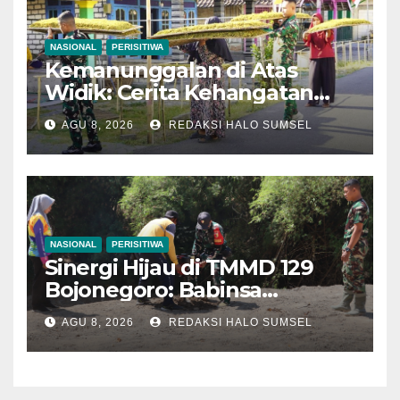
NASIONAL
PERISITIWA
Kemanunggalan di Atas
Widik: Cerita Kehangatan
Satgas TMMD 129
AGU 8, 2026
REDAKSI HALO SUMSEL
Bojonegoro Bantu Olah
Tembakau Petani Kesongo
NASIONAL
PERISITIWA
Sinergi Hijau di TMMD 129
Bojonegoro: Babinsa
Kesongo dan DLH
AGU 8, 2026
REDAKSI HALO SUMSEL
‘Keroyokan’ Buat Lubang
Tanam Pohon untuk Jaga
Tanggul Sungai