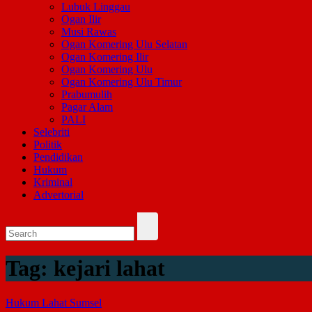
Lubuk Linggau
Ogan Ilir
Musi Rawas
Ogan Komering Ulu Selatan
Ogan Komering Ilir
Ogan Komering Ulu
Ogan Komering Ulu Timur
Prabumulih
Pagar Alam
PALI
Selebriti
Politik
Pendidikan
Hukum
Kriminal
Advertorial
Tag:
kejari lahat
Hukum
Lahat
Sumsel