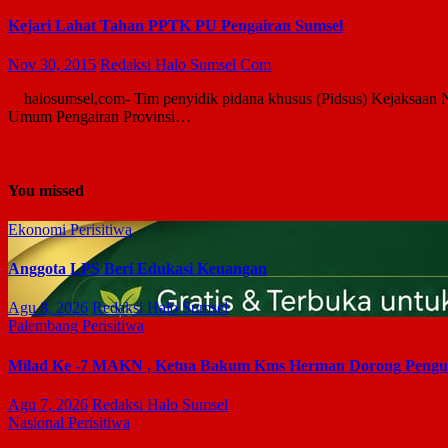
Kejari Lahat Tahan PPTK PU Pengairan Sumsel
Nov 30, 2015
Redaksi Halo Sumsel Com
halosumsel,com- Tim penyidik pidana khusus (Pidsus) Kejaksaan Ne
Umum Pengairan Provinsi…
You missed
Ekonomi
Perisitiwa
Anggota LPS Beri Edukasi Keuangan
Agu 8, 2026
Redaksi Halo Sumsel
Palembang
Perisitiwa
Milad Ke -7 MAKN , Ketua Bakum Kms Herman Dorong Penguat
Agu 7, 2026
Redaksi Halo Sumsel
Nasional
Perisitiwa