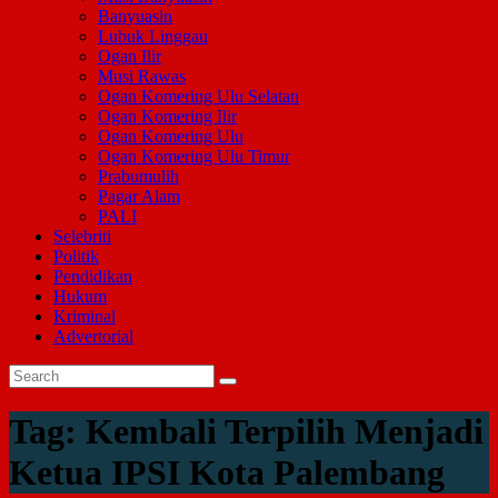
Banyuasin
Lubuk Linggau
Ogan Ilir
Musi Rawas
Ogan Komering Ulu Selatan
Ogan Komering Ilir
Ogan Komering Ulu
Ogan Komering Ulu Timur
Prabumulih
Pagar Alam
PALI
Selebriti
Politik
Pendidikan
Hukum
Kriminal
Advertorial
Tag:
Kembali Terpilih Menjadi
Ketua IPSI Kota Palembang