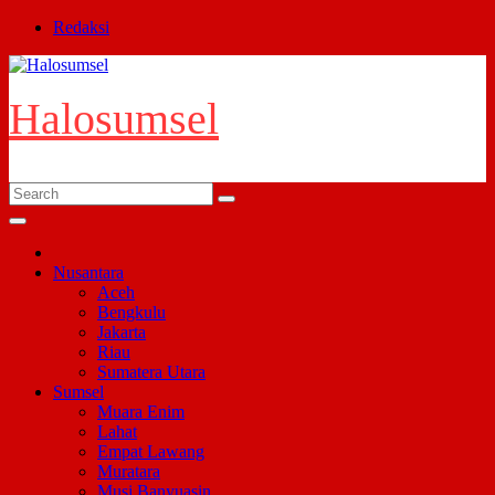
Skip
Redaksi
to
content
Halosumsel
Nusantara
Aceh
Bengkulu
Jakarta
Riau
Sumatera Utara
Sumsel
Muara Enim
Lahat
Empat Lawang
Muratara
Musi Banyuasin