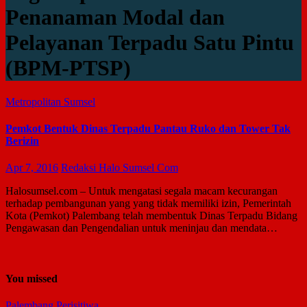
Penanaman Modal dan
Pelayanan Terpadu Satu Pintu
(BPM-PTSP)
Metropolitan
Sumsel
Pemkot Bentuk Dinas Terpadu Pantau Ruko dan Tower Tak
Berizin
Apr 7, 2016
Redaksi Halo Sumsel Com
Halosumsel.com – Untuk mengatasi segala macam kecurangan
terhadap pembangunan yang yang tidak memiliki izin, Pemerintah
Kota (Pemkot) Palembang telah membentuk Dinas Terpadu Bidang
Pengawasan dan Pengendalian untuk meninjau dan mendata…
You missed
Palembang
Perisitiwa