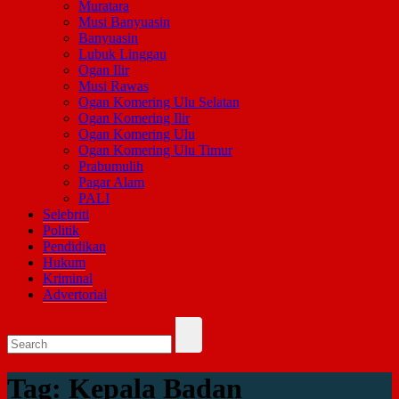
Muratara
Musi Banyuasin
Banyuasin
Lubuk Linggau
Ogan Ilir
Musi Rawas
Ogan Komering Ulu Selatan
Ogan Komering Ilir
Ogan Komering Ulu
Ogan Komering Ulu Timur
Prabumulih
Pagar Alam
PALI
Selebriti
Politik
Pendidikan
Hukum
Kriminal
Advertorial
Tag:
Kepala Badan