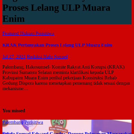
Proses Lelang ULP Muara
Enim
Featured
Hukum
Perisitiwa
KRAK Pertanyakan Proses Lelang ULP Muara Enim
Jul 27, 2021
Redaksi Halo Sumsel
Palembang, Hakosumsel- Komite Rakyat Anti Korupsi (KRAK)
Provinsi Sumatera Selatan meminta klarifikasi kepada ULP
Kabupaten Muara Enim perihal pekerjaan Konstruksi Rehab
Gedung Dispora karena menetapkan pemenang tidak sesuai dengan
mekanisme…
You missed
Palembang
Perisitiwa
Sekda Sumsel Edward Candra Dorong Pelayanan Masyarakat