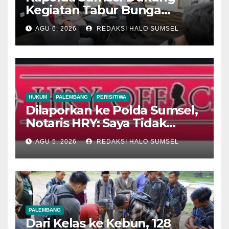
Kegiatan Tabur Bunga
Leluhur Palembang
AGU 6, 2026
REDAKSI HALO SUMSEL
Darussalam
HUKUM
PALEMBANG
PERISITIWA
Dilaporkan ke Polda Sumsel,
Notaris HRY: Saya Tidak
Punya Kewenangan Simpan
AGU 5, 2026
REDAKSI HALO SUMSEL
dan Jual SHM
PALEMBANG
Dari Kelas ke Kebun, 128