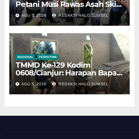
Petani Musi Rawas Asah Skill
Sawit Modern di Palembang
AGU 5, 2026
REDAKSI HALO SUMSEL
NASIONAL
PERISITIWA
TMMD Ke-129 Kodim
0608/Cianjur: Harapan Bapak
Entis Sutisna Semakin Nyata,
AGU 5, 2026
REDAKSI HALO SUMSEL
Rumah Mulai Tampil
Sempurna