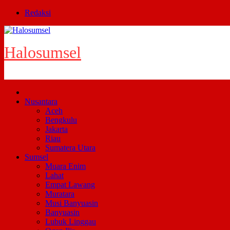
Skip
Redaksi
to
content
Halosumsel
Nusantara
Aceh
Bengkulu
Jakarta
Riau
Sumatera Utara
Sumsel
Muara Enim
Lahat
Empat Lawang
Muratara
Musi Banyuasin
Banyuasin
Lubuk Linggau