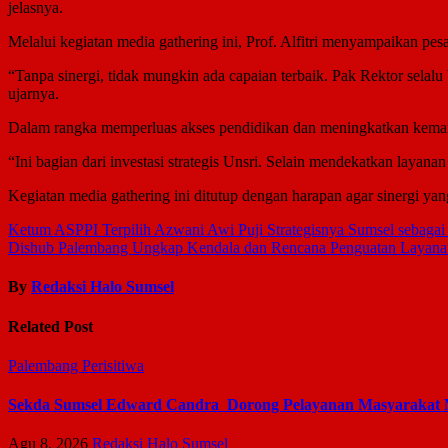
jelasnya.
Melalui kegiatan media gathering ini, Prof. Alfitri menyampaikan pes
“Tanpa sinergi, tidak mungkin ada capaian terbaik. Pak Rektor se
ujarnya.
Dalam rangka memperluas akses pendidikan dan meningkatkan kemand
“Ini bagian dari investasi strategis Unsri. Selain mendekatkan layana
Kegiatan media gathering ini ditutup dengan harapan agar sinergi yan
Navigasi
Ketum ASPPI Terpilih Azwani Awi Puji Strategisnya Sumsel sebagai
Dishub Palembang Ungkap Kendala dan Rencana Penguatan Layanan
pos
By
Redaksi Halo Sumsel
Related Post
Palembang
Perisitiwa
Sekda Sumsel Edward Candra Dorong Pelayanan Masyarakat
Agu 8, 2026
Redaksi Halo Sumsel