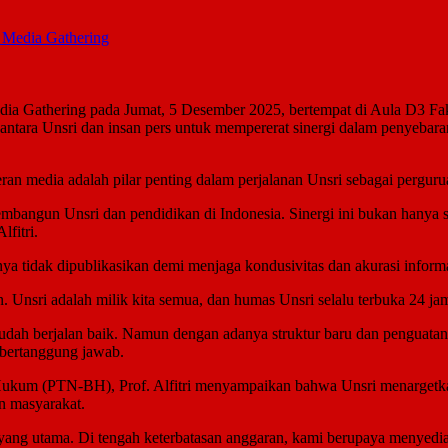
Media Gathering
edia Gathering pada Jumat, 5 Desember 2025, bertempat di Aula D3 F
antara Unsri dan insan pers untuk mempererat sinergi dalam penyebar
peran media adalah pilar penting dalam perjalanan Unsri sebagai pergur
bangun Unsri dan pendidikan di Indonesia. Sinergi ini bukan hanya soa
lfitri.
a tidak dipublikasikan demi menjaga kondusivitas dan akurasi informa
. Unsri adalah milik kita semua, dan humas Unsri selalu terbuka 24 ja
 sudah berjalan baik. Namun dengan adanya struktur baru dan penguatan
 bertanggung jawab.
n Hukum (PTN-BH), Prof. Alfitri menyampaikan bahwa Unsri menargetka
n masyarakat.
ah yang utama. Di tengah keterbatasan anggaran, kami berupaya menyedi