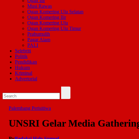
Ogan Ilir
Musi Rawas
Ogan Komering Ulu Selatan
Ogan Komering Ilir
Ogan Komering Ulu
Ogan Komering Ulu Timur
Prabumulih
Pagar Alam
PALI
Selebriti
Politik
Pendidikan
Hukum
Kriminal
Advertorial
Palembang
Perisitiwa
UNSRI Gelar Media Gathering
By
Redaksi Halo Sumsel