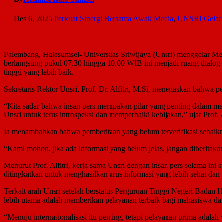
Des 6, 2025
Perkuat Sinergi Bersama Awak Media
,
UNSRI Gelar 
Palembang, Halosumsel- Universitas Sriwijaya (Unsri) menggelar M
berlangsung pukul 07.30 hingga 10.00 WIB ini menjadi ruang dialog 
tinggi yang lebih baik.
Sekretaris Rektor Unsri, Prof. Dr. Alfitri, M.Si, menegaskan bahwa 
“Kita sadar bahwa insan pers merupakan pilar yang penting dalam mem
Unsri untuk terus introspeksi dan memperbaiki kebijakan,” ujar Prof. A
Ia menambahkan bahwa pemberitaan yang belum terverifikasi sebaikny
“Kami mohon, jika ada informasi yang belum jelas, jangan diberitakan
Menurut Prof. Alfitri, kerja sama Unsri dengan insan pers selama ini
ditingkatkan untuk menghasilkan arus informasi yang lebih sehat dan
Terkait arah Unsri setelah berstatus Perguruan Tinggi Negeri Bada
lebih utama adalah memberikan pelayanan terbaik bagi mahasiswa da
“Menuju internasionalisasi itu penting, tetapi pelayanan prima adal