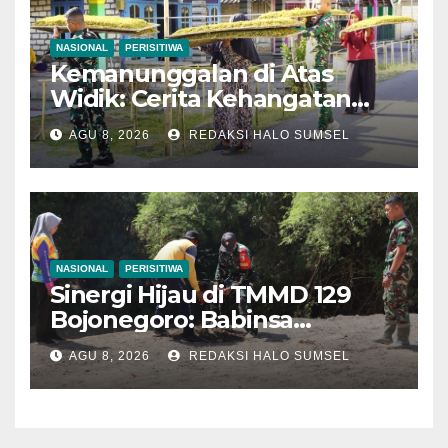
NASIONAL
PERISITIWA
Kemanunggalan di Atas
Widik: Cerita Kehangatan
Satgas TMMD 129
AGU 8, 2026
REDAKSI HALO SUMSEL
Bojonegoro Bantu Olah
Tembakau Petani Kesongo
NASIONAL
PERISITIWA
Sinergi Hijau di TMMD 129
Bojonegoro: Babinsa
Kesongo dan DLH
AGU 8, 2026
REDAKSI HALO SUMSEL
‘Keroyokan’ Buat Lubang
Tanam Pohon untuk Jaga
Tanggul Sungai