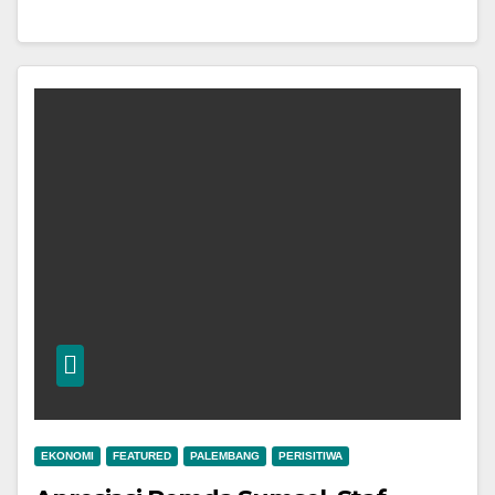
EKONOMI
FEATURED
PALEMBANG
PERISITIWA