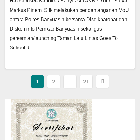
Halosumsel- Kapolres Banyuasin AKBP Yudhi Surya
Markus Pinem, S.Ik melakukan pendantanganan MoU
antara Polres Banyuasin bersama Disdikparopar dan
Diskominfo Pemkab Banyuasin sekaligus
peresmian/launching Taman Lalu Lintas Goes To
School di…
Paginasi
1
2
…
21
pos