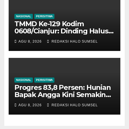
NASIONAL
PERISITIWA
TMMD Ke-129 Kodim
0608/Cianjur: Dinding Halus
Dan Pagar Kokoh, Harapan
AGU 8, 2026
REDAKSI HALO SUMSEL
Bapak Burhanudin Semakin
Sempurna
NASIONAL
PERISITIWA
Progres 83,8 Persen: Hunian
Bapak Angga Kini Semakin
Tampil Sempurna
AGU 8, 2026
REDAKSI HALO SUMSEL