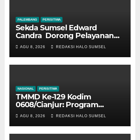
PALEMBANG
PERISITIWA
Sekda Sumsel Edward
Candra Dorong Pelayanan
Masyarakat Makin Modern
AGU 8, 2026
REDAKSI HALO SUMSEL
NASIONAL
PERISITIWA
TMMD Ke-129 Kodim
0608/Cianjur: Program
Ketahanan Pangan 1 Hektar
AGU 8, 2026
REDAKSI HALO SUMSEL
Tuntas 100 Persen, Warga
Mekarmukti Kini Punya
Sumber Pangan Mandiri