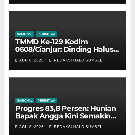
Mekarmukti Kini Punya
Sumber Pangan Mandiri
NASIONAL
PERISITIWA
TMMD Ke-129 Kodim
0608/Cianjur: Dinding Halus
Dan Pagar Kokoh, Harapan
AGU 8, 2026
REDAKSI HALO SUMSEL
Bapak Burhanudin Semakin
Sempurna
NASIONAL
PERISITIWA
Progres 83,8 Persen: Hunian
Bapak Angga Kini Semakin
Tampil Sempurna
AGU 8, 2026
REDAKSI HALO SUMSEL