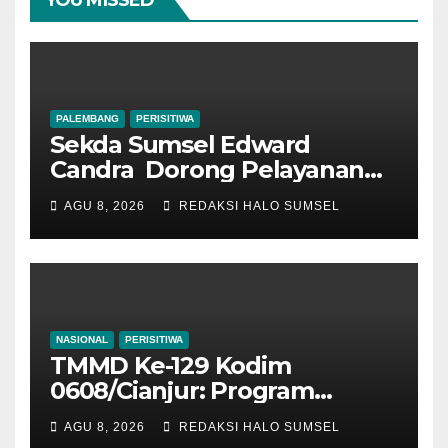
PALEMBANG
PERISITIWA
Sekda Sumsel Edward
Candra Dorong Pelayanan
Masyarakat Makin Modern
AGU 8, 2026
REDAKSI HALO SUMSEL
NASIONAL
PERISITIWA
TMMD Ke-129 Kodim
0608/Cianjur: Program
Ketahanan Pangan 1 Hektar
AGU 8, 2026
REDAKSI HALO SUMSEL
Tuntas 100 Persen, Warga