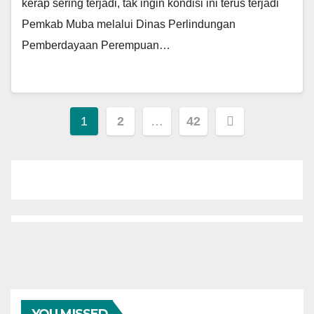
kerap sering terjadi, tak ingin kondisi ini terus terjadi
Pemkab Muba melalui Dinas Perlindungan
Pemberdayaan Perempuan…
Paginasi
1
2
…
42
pos
YOU MISSED