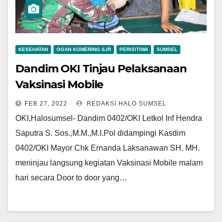
KESEHATAN
OGAN KOMERING ILIR
PERISITIWA
SUMSEL
Dandim OKI Tinjau Pelaksanaan
Vaksinasi Mobile
FEB 27, 2022
REDAKSI HALO SUMSEL
OKI,Halosumsel- Dandim 0402/OKI Letkol Inf Hendra
Saputra S. Sos.,M.M.,M.I.Pol didampingi Kasdim
0402/OKI Mayor Chk Ernanda Laksanawan SH. MH.
meninjau langsung kegiatan Vaksinasi Mobile malam
hari secara Door to door yang…