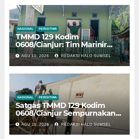
NASIONAL
PERISITIWA
TMMD 129 Kodim
0608/Cianjur: Tim Marinir
Pasang Pintu Dan Jendela
AGU 10, 2026
REDAKSI HALO SUMSEL
Rumah Bapak Burhanudin,
Hunian Semakin Sempurna
Dan Layak Huni
NASIONAL
PERISITIWA
Satgas TMMD 129 Kodim
0608/Cianjur Sempurnakan
Tembok, Pengecatan Dan
AGU 10, 2026
REDAKSI HALO SUMSEL
Pagar Rumah Bapak Angga
Menuju Hunian Sempurna