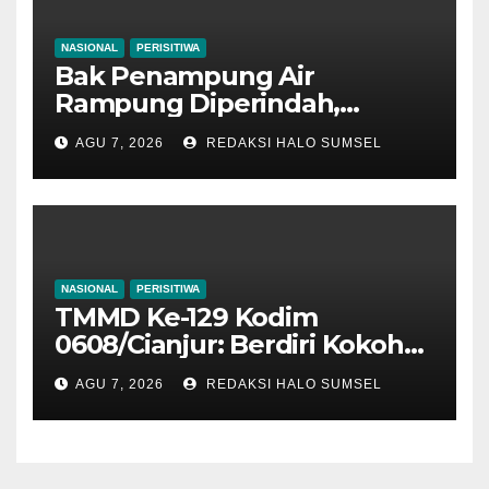
NASIONAL
PERISITIWA
Bak Penampung Air
Rampung Diperindah,
Progres Pipanisasi TMMD Ke-
AGU 7, 2026
REDAKSI HALO SUMSEL
129 Kodim 0608/Cianjur
Mencapai 98 Persen
NASIONAL
PERISITIWA
TMMD Ke-129 Kodim
0608/Cianjur: Berdiri Kokoh
Penuh Harapan, Rumah
AGU 7, 2026
REDAKSI HALO SUMSEL
Bapak Gilang Gumilar
Semakin Sempurna