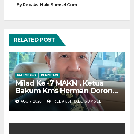
By
Redaksi Halo Sumsel Com
RELATED POST
PALEMBANG
PERISITIWA
Milad Ke -7 MAKN , Ketua
Bakum Kms Herman Dorong
Penguatan Kedudukan
AGU 7, 2026
REDAKSI HALO SUMSEL
Hukum dan Verifikasi
Nasional Kerajaan Adat