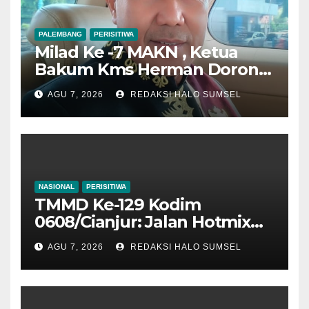
PALEMBANG
PERISITIWA
Milad Ke -7 MAKN , Ketua
Bakum Kms Herman Dorong
Penguatan Kedudukan
AGU 7, 2026
REDAKSI HALO SUMSEL
Hukum dan Verifikasi
Nasional Kerajaan Adat
NASIONAL
PERISITIWA
TMMD Ke-129 Kodim
0608/Cianjur: Jalan Hotmix
Kampung RT 07/03 Tuntas
AGU 7, 2026
REDAKSI HALO SUMSEL
100 Persen, Manfaat Nyata
Mulai Dinikmati Warga