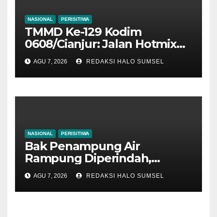
NASIONAL
PERISITIWA
TMMD Ke-129 Kodim
0608/Cianjur: Jalan Hotmix
Kampung RT 07/03 Tuntas
AGU 7, 2026
REDAKSI HALO SUMSEL
100 Persen, Manfaat Nyata
Mulai Dinikmati Warga
NASIONAL
PERISITIWA
Bak Penampung Air
Rampung Diperindah,
Progres Pipanisasi TMMD Ke-
AGU 7, 2026
REDAKSI HALO SUMSEL
129 Kodim 0608/Cianjur
Mencapai 98 Persen