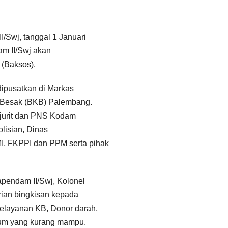
/Swj, tanggal 1 Januari
am II/Swj akan
 (Baksos).
dipusatkan di Markas
o Besak (BKB) Palembang.
rajurit dan PNS Kodam
olisian, Dinas
, FKPPI dan PPM serta pihak
apendam II/Swj, Kolonel
erian bingkisan kepada
pelayanan KB, Donor darah,
um yang kurang mampu.