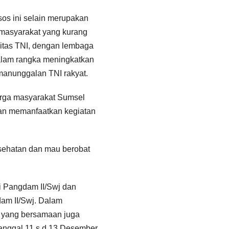
sos ini selain merupakan
 masyarakat yang kurang
gitas TNI, dengan lembaga
dalam rangka meningkatkan
manunggalan TNI rakyat.
rga masyarakat Sumsel
dan memanfaatkan kegiatan
esehatan dan mau berobat
ri Pangdam II/Swj dan
dam II/Swj. Dalam
u yang bersamaan juga
tanggal 11 s.d 13 Desember