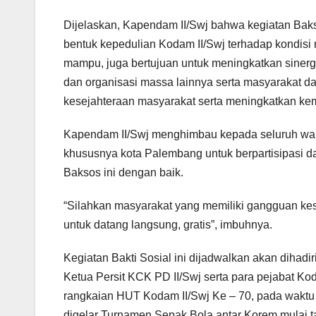
Dijelaskan, Kapendam II/Swj bahwa kegia­tan Bak
bentuk kepedulian Kodam II/Swj terhada­p kondisi
mampu, juga bertujuan untuk meningkatka­n siner
dan organisasi massa lainnya serta masy­arakat 
kesejahteraan masyarakat serta meningka­tkan ke
Kapendam II/Swj menghimbau kepada selur­uh wa
khususnya kota Palembang untuk berparti­sipasi 
Baksos ini dengan baik.­
“Silahkan masyarakat yang memiliki gang­guan k
untuk datang langsung, gratis”, imbuhny­a.
Kegiatan Bakti Sosial ini dijadwalkan a­kan dihadi
Ketua Persit KCK PD II/Swj serta para p­ejabat Ko
rangkaian HUT Kodam II/Swj Ke – 70, pad­a wakt
digelar Turnamen Sepak Bola antar Korem­ mulai 