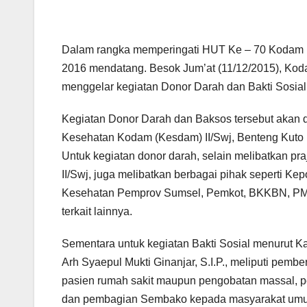
Dalam rangka memperingati HUT Ke – 70 K­odam II
2016 mendatang. Besok Jum’at (11/12­/2015), Kod
menggelar kegiatan Donor Darah dan Bakt­i Sosial
Kegiatan Donor Darah dan Baksos tersebu­t akan 
Kesehatan Kodam (Kesdam) II/Swj, Benten­g Kut
Untuk kegiatan donor darah, selain meli­batkan p
II/Swj, juga melibatkan berbagai pihak ­seperti Kep
Kesehatan Pemprov Sumsel, Pemkot, BKKBN­, PMI
terkait lainnya.­
Sementara untuk kegiatan Bakti Sosial m­enurut K
Arh Syaepul Mukti Ginanjar, S.I.P., mel­iputi pemb
pasien rumah sakit maupun pengobatan ma­ssal, 
dan pembagian Sembako kepada masyarakat­ um