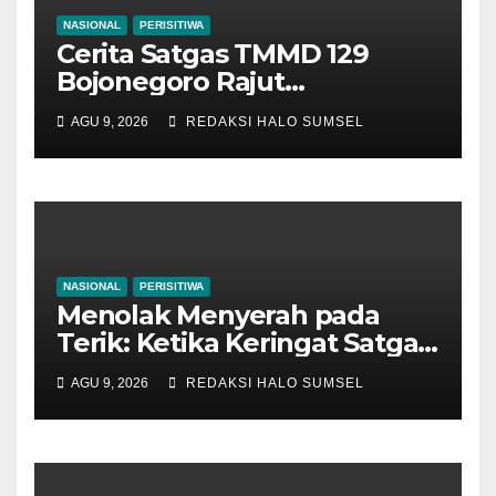
NASIONAL
PERISITIWA
Cerita Satgas TMMD 129
Bojonegoro Rajut
Kebersamaan di Jembatan
AGU 9, 2026
REDAKSI HALO SUMSEL
Brang Etan
NASIONAL
PERISITIWA
Menolak Menyerah pada
Terik: Ketika Keringat Satgas
TMMD 129 Bojonegoro dan
AGU 9, 2026
REDAKSI HALO SUMSEL
Warga Kesongo Menyatu
Demi Jalan Masa Depan