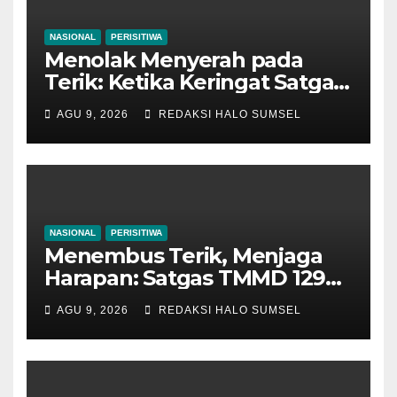
NASIONAL
PERISITIWA
Menolak Menyerah pada
Terik: Ketika Keringat Satgas
TMMD 129 Bojonegoro dan
AGU 9, 2026
REDAKSI HALO SUMSEL
Warga Kesongo Menyatu
Demi Jalan Masa Depan
NASIONAL
PERISITIWA
Menembus Terik, Menjaga
Harapan: Satgas TMMD 129
Bojonegoro dan Warga
AGU 9, 2026
REDAKSI HALO SUMSEL
Bahu-Membahu Pasang
Genteng Rumah Bu Tini