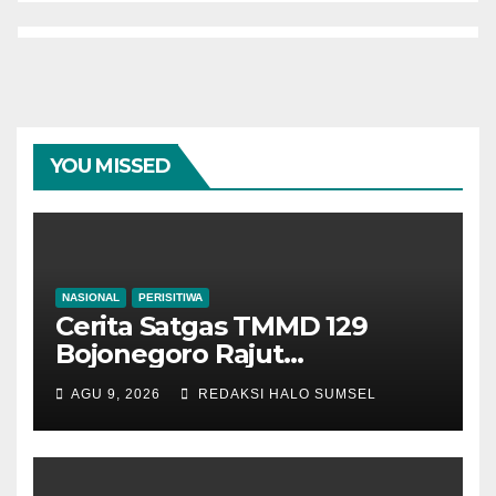
YOU MISSED
NASIONAL
PERISITIWA
Cerita Satgas TMMD 129
Bojonegoro Rajut
Kebersamaan di Jembatan
AGU 9, 2026
REDAKSI HALO SUMSEL
Brang Etan