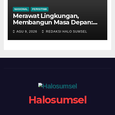
NASIONAL
PERISITIWA
Merawat Lingkungan,
Membangun Masa Depan:
Satgas TMMD 129
AGU 9, 2026
REDAKSI HALO SUMSEL
Bojonegoro dan Warga
Bersih-Bersih Sungai
Kesongo
Halosumsel