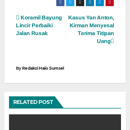
Navigasi
Koramil Bayung
Kasus Yan Anton,
Lincir Perbaiki
Kirman Menyesal
pos
Jalan Rusak
Terima Titipan
Uang
By
Redaksi Halo Sumsel
RELATED POST