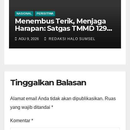
NASIONAL
PERISITIWA
Menembus Terik, Menjaga
Harapan: Satgas TMMD 129
Bojonegoro dan Warga
AGU 9, 2026
REDAKSI HALO SUMSEL
Bahu-Membahu Pasang
Genteng Rumah Bu Tini
Tinggalkan Balasan
Alamat email Anda tidak akan dipublikasikan.
Ruas
yang wajib ditandai
*
Komentar
*