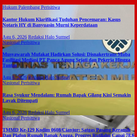
Hukum
Palembang
Perisitiwa
Kantor Hukum Klarifikasi Tuduhan Pencemaran: Kasus
Notaris HY di Banyuasin Murni Keperdataan
Agu 6, 2026
Redaksi Halo Sumsel
Nasional
Perisitiwa
Musyawarah Mufakat Hadirkan Solusi: Disnakertrans Muba
Fasilitasi Mediasi PT Panca Agung Sejati dan Pekerja Hingga
Tuntas
Agu 6, 2026
Redaksi Halo Sumsel
Nasional
Perisitiwa
Rasa Syukur Mendalam: Rumah Bapak Gilang Kini Semakin
Layak Ditempati
Agu 6, 2026
Redaksi Halo Sumsel
Nasional
Perisitiwa
TMMD Ke-129 Kodim 0608/Cianjur: Satgas Pasang Keramik
Dan Plafon Rumah Bapak Angga, Progres Rutilahu Capai 78,6