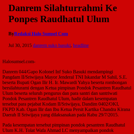
Danrem Silahturrahmi Ke
Ponpes Raudhatul Ulum
By
Redaksi Halo Sumsel Com
Jul 30, 2015
danrem suko basuki
,
headline
Halosumsel.com-
Danrem 044/Gapo Kolonel Inf Suko Basuki mendampingi
Pangdam II/Sriwijaya Mayor Jenderal TNI Iskandar M Sahil, S.E.
beserta Bupati Ogan Ilir H. Ir. Mawardi Yahya beserta rombongan
bersilahturami dengan Ketua pimpinan Pondok Pesantren Raudhatul
Ulum beserta seluruh pengurus dan para santri dan santriwati
Pondok Pesantren Raudhatul Ulum, hadir dalam kesempatan
tersebut para pejabat Kodam II/Sriwijaya, Dandim 0402/OKI,
FKPD Kab. Ogan Ilir dan Ibu Ketua Persit Kartika Chandra Kirana
Daerah II Sriwijaya yang dilaksanakan pada Rabu 29/7/2015.
Pada kesempatan tersebut pimpinan pondok pesantren Raudhatul
Ulum K.H. Tolat Wafa Ahmad LC menyampaikan pondok