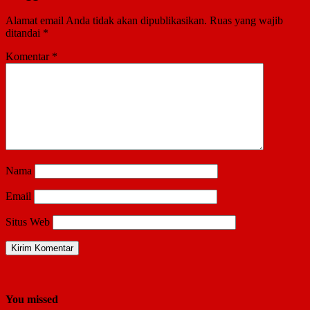
Alamat email Anda tidak akan dipublikasikan.
Ruas yang wajib
ditandai
*
Komentar
*
Nama
Email
Situs Web
You missed