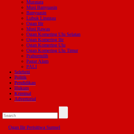
Muratara
Musi Banyuasin
Banyuasin
Lubuk Linggau
Ogan Ilir
Musi Rawas
Ogan Komering Ulu Selatan
Ogan Komering Ilir
Ogan Komering Ulu
Ogan Komering Ulu Timur
Prabumulih
Pagar Alam
PALI
Selebriti
Politik
Pendidikan
Hukum
Kriminal
Advertorial
Ogan Ilir
Perisitiwa
Sumsel