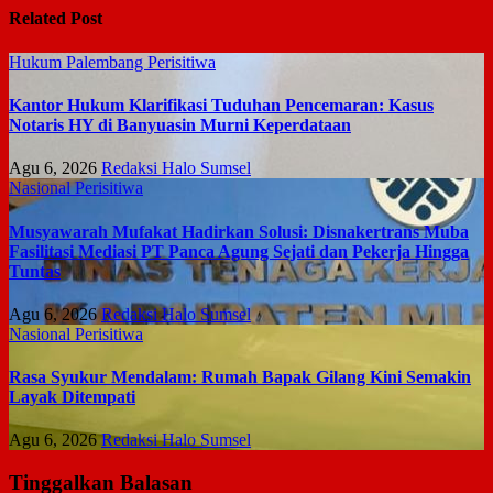
Related Post
Hukum
Palembang
Perisitiwa
Kantor Hukum Klarifikasi Tuduhan Pencemaran: Kasus
Notaris HY di Banyuasin Murni Keperdataan
Agu 6, 2026
Redaksi Halo Sumsel
Nasional
Perisitiwa
Musyawarah Mufakat Hadirkan Solusi: Disnakertrans Muba
Fasilitasi Mediasi PT Panca Agung Sejati dan Pekerja Hingga
Tuntas
Agu 6, 2026
Redaksi Halo Sumsel
Nasional
Perisitiwa
Rasa Syukur Mendalam: Rumah Bapak Gilang Kini Semakin
Layak Ditempati
Agu 6, 2026
Redaksi Halo Sumsel
Tinggalkan Balasan