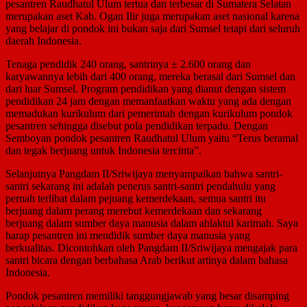
pesantren Raudhatul Ulum tertua dan terbesar di Sumatera Selatan
merupakan aset Kab. Ogan Ilir juga merupakan aset nasional karena
yang belajar di pondok ini bukan saja dari Sumsel tetapi dari seluruh
daerah Indonesia.
Tenaga pendidik 240 orang, santrinya ± 2.600 orang dan
karyawannya lebih dari 400 orang, mereka berasal dari Sumsel dan
dari luar Sumsel. Program pendidikan yang dianut dengan sistem
pendidikan 24 jam dengan memanfaatkan waktu yang ada dengan
memadukan kurikulum dari pemerintah dengan kurikulum pondok
pesantren sehingga disebut pola pendidikan terpadu. Dengan
Semboyan pondok pesantren Raudhatul Ulum yaitu “Terus beramal
dan tegak berjuang untuk Indonesia tercinta”.
Selanjutnya Pangdam II/Sriwijaya menyampaikan bahwa santri-
santri sekarang ini adalah penerus santri-santri pendahulu yang
pernah terlibat dalam pejuang kemerdekaan, semua santri itu
berjuang dalam perang merebut kemerdekaan dan sekarang
berjuang dalam sumber daya manusia dalam ahlaktul karimah. Saya
harap pesantren ini mendidik sumber daya manusia yang
berkualitas. Dicontohkan oleh Pangdam II/Sriwijaya mengajak para
santri bicara dengan berbahasa Arab berikut artinya dalam bahasa
Indonesia.
Pondok pesantren memiliki tanggungjawab yang besar disamping