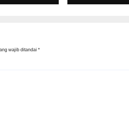
nan Digital
ntegrasi
ang wajib ditandai
*