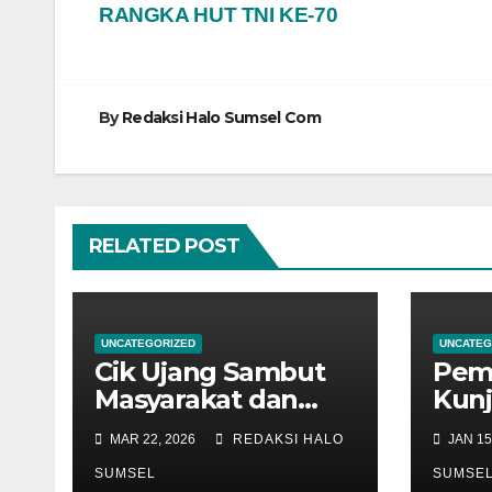
RANGKA HUT TNI KE-70
pos
By
Redaksi Halo Sumsel Com
RELATED POST
UNCATEGORIZED
UNCATEG
Cik Ujang Sambut
Pem
Masyarakat dan
Kunj
Kepala Daerah di
Smar
MAR 22, 2026
REDAKSI HALO
JAN 15
Open House
Kola
Idulfitri 1447 H
SUMSEL
Pen
SUMSE