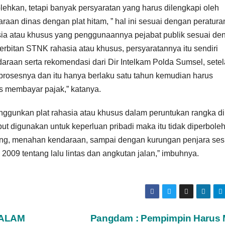
lehkan, tetapi banyak persyaratan yang harus dilengkapi oleh
aan dinas dengan plat hitam, ” hal ini sesuai dengan peratura
sia atau khusus yang penggunaannya pejabat publik sesuai de
erbitan STNK rahasia atau khusus, persyaratannya itu sendiri
ndaraan serta rekomendasi dari Dir Intelkam Polda Sumsel, sete
prosesnya dan itu hanya berlaku satu tahun kemudian harus
rus membayar pajak,” katanya.
enggunkan plat rahasia atau khusus dalam peruntukan rangka d
but digunakan untuk keperluan pribadi maka itu tidak diperbole
lang, menahan kendaraan, sampai dengan kurungan penjara ses
2009 tentang lalu lintas dan angkutan jalan,” imbuhnya.
DALAM
Pangdam : Pempimpin Harus M