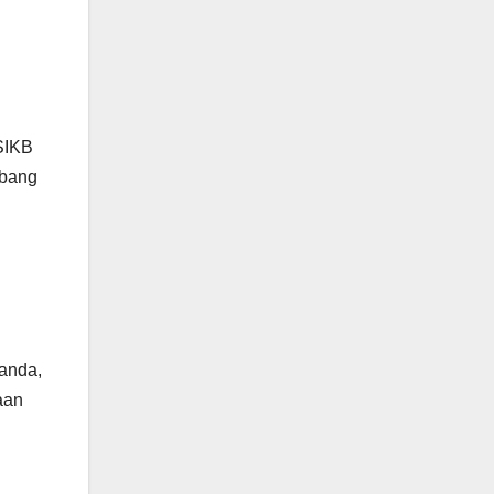
SIKB
mbang
ganda,
aan