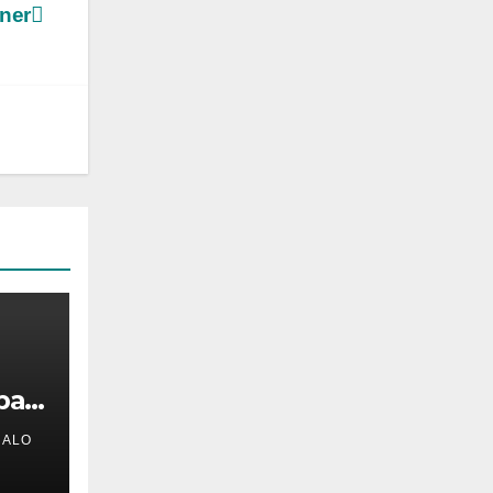
oner
ba
HALO
a