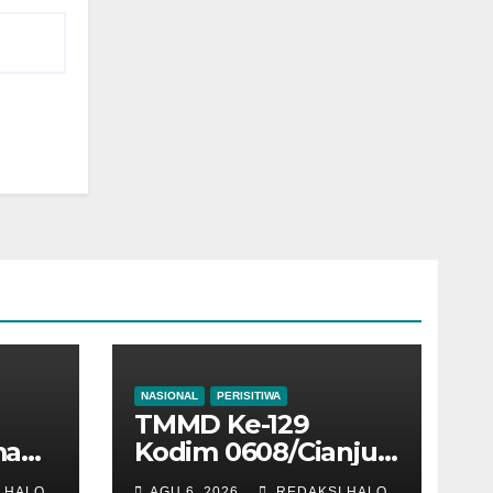
NASIONAL
PERISITIWA
TMMD Ke-129
mah
Kodim 0608/Cianjur:
ni
Satgas Pasang
 HALO
AGU 6, 2026
REDAKSI HALO