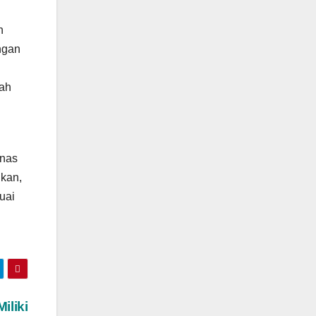
n
ngan
lah
inas
hkan,
uai
iliki