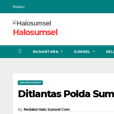
Skip
Redaksi
to
content
Halosumsel
NUSANTARA
SUMSEL
SEL
UNCATEGORIZED
Ditlantas Polda Sum
By
Redaksi Halo Sumsel Com