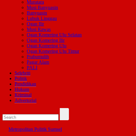
Muratara
Musi Banyuasin
Banyuasin
Lubuk Linggau
Ogan Ilir
Musi Rawas
Ogan Komering Ulu Selatan
Ogan Komering Ilir
Ogan Komering Ulu
Ogan Komering Ulu Timur
Prabumulih
Pagar Alam
PALI
Selebriti
Politik
Pendidikan
Hukum
Kriminal
Advertorial
Metropolitan
Politik
Sumsel