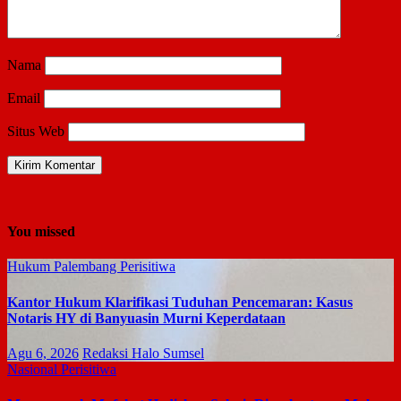
Nama
Email
Situs Web
You missed
Hukum
Palembang
Perisitiwa
Kantor Hukum Klarifikasi Tuduhan Pencemaran: Kasus
Notaris HY di Banyuasin Murni Keperdataan
Agu 6, 2026
Redaksi Halo Sumsel
Nasional
Perisitiwa