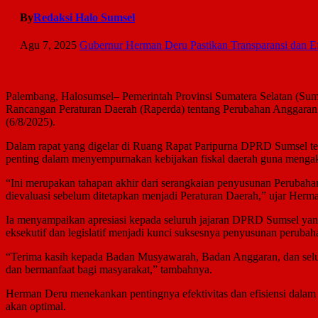
By
Redaksi Halo Sumsel
Agu 7, 2025
Gubernur Herman Deru Pastikan Transparansi dan Ef
Palembang, Halosumsel– Pemerintah Provinsi Sumatera Selatan (Sums
Rancangan Peraturan Daerah (Raperda) tentang Perubahan Anggara
(6/8/2025).
Dalam rapat yang digelar di Ruang Rapat Paripurna DPRD Sumsel te
penting dalam menyempurnakan kebijakan fiskal daerah guna meng
“Ini merupakan tahapan akhir dari serangkaian penyusunan Peruba
dievaluasi sebelum ditetapkan menjadi Peraturan Daerah,” ujar Herm
Ia menyampaikan apresiasi kepada seluruh jajaran DPRD Sumsel yang
eksekutif dan legislatif menjadi kunci suksesnya penyusunan peruba
“Terima kasih kepada Badan Musyawarah, Badan Anggaran, dan selur
dan bermanfaat bagi masyarakat,” tambahnya.
Herman Deru menekankan pentingnya efektivitas dan efisiensi dalam 
akan optimal.