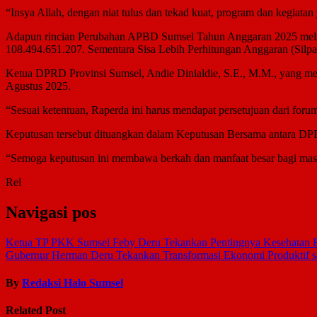
“Insya Allah, dengan niat tulus dan tekad kuat, program dan kegiat
Adapun rincian Perubahan APBD Sumsel Tahun Anggaran 2025 meliputi
108.494.651.207. Sementara Sisa Lebih Perhitungan Anggaran (Silpa) 
Ketua DPRD Provinsi Sumsel, Andie Dinialdie, S.E., M.M., yang mem
Agustus 2025.
“Sesuai ketentuan, Raperda ini harus mendapat persetujuan dari forum 
Keputusan tersebut dituangkan dalam Keputusan Bersama antara DPR
“Semoga keputusan ini membawa berkah dan manfaat besar bagi masyar
Rel
Navigasi pos
Ketua TP PKK Sumsel Feby Deru Tekankan Pentingnya Kesehatan Bal
Gubernur Herman Deru Tekankan Transformasi Ekonomi Produktif sa
By
Redaksi Halo Sumsel
Related Post