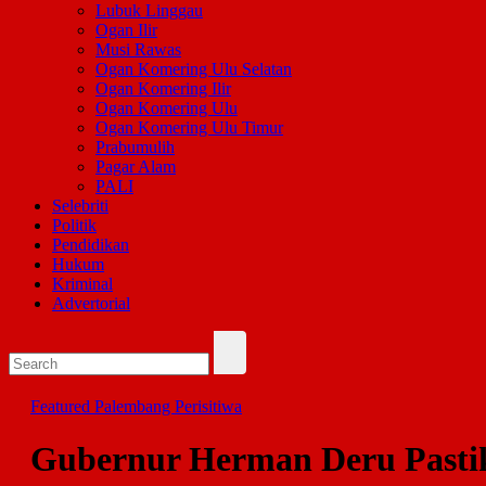
Lubuk Linggau
Ogan Ilir
Musi Rawas
Ogan Komering Ulu Selatan
Ogan Komering Ilir
Ogan Komering Ulu
Ogan Komering Ulu Timur
Prabumulih
Pagar Alam
PALI
Selebriti
Politik
Pendidikan
Hukum
Kriminal
Advertorial
Featured
Palembang
Perisitiwa
Gubernur Herman Deru Pastik