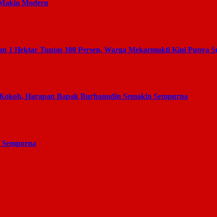
 Makin Modern
 1 Hektar Tuntas 100 Persen, Warga Mekarmukti Kini Punya 
 Kokoh, Harapan Bapak Burhanudin Semakin Sempurna
l Sempurna