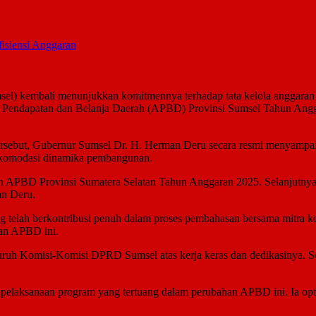
isiensi Anggaran
el) kembali menunjukkan komitmennya terhadap tata kelola anggaran y
n Pendapatan dan Belanja Daerah (APBD) Provinsi Sumsel Tahun An
rsebut, Gubernur Sumsel Dr. H. Herman Deru secara resmi menyampai
akomodasi dinamika pembangunan.
han APBD Provinsi Sumatera Selatan Tahun Anggaran 2025. Selanjutny
an Deru.
 telah berkontribusi penuh dalam proses pembahasan bersama mitra ke
han APBD ini.
uh Komisi-Komisi DPRD Sumsel atas kerja keras dan dedikasinya. Sem
pelaksanaan program yang tertuang dalam perubahan APBD ini. Ia optim