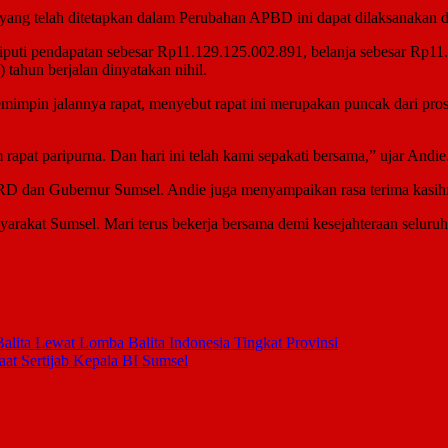
an yang telah ditetapkan dalam Perubahan APBD ini dapat dilaksanakan 
 pendapatan sebesar Rp11.129.125.002.891, belanja sebesar Rp11.237
tahun berjalan dinyatakan nihil.
impin jalannya rapat, menyebut rapat ini merupakan puncak dari prose
rapat paripurna. Dan hari ini telah kami sepakati bersama,” ujar Andie
D dan Gubernur Sumsel. Andie juga menyampaikan rasa terima kasihny
akat Sumsel. Mari terus bekerja bersama demi kesejahteraan seluruh 
ita Lewat Lomba Balita Indonesia Tingkat Provinsi
at Sertijab Kepala BI Sumsel