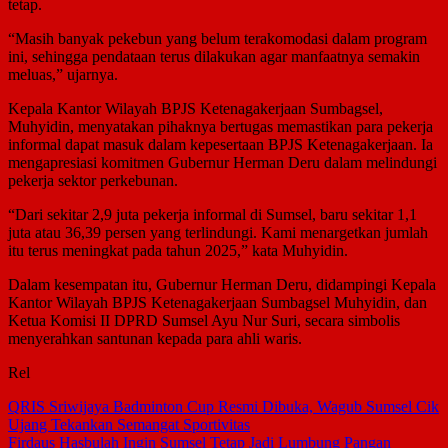
tetap.
“Masih banyak pekebun yang belum terakomodasi dalam program
ini, sehingga pendataan terus dilakukan agar manfaatnya semakin
meluas,” ujarnya.
Kepala Kantor Wilayah BPJS Ketenagakerjaan Sumbagsel,
Muhyidin, menyatakan pihaknya bertugas memastikan para pekerja
informal dapat masuk dalam kepesertaan BPJS Ketenagakerjaan. Ia
mengapresiasi komitmen Gubernur Herman Deru dalam melindungi
pekerja sektor perkebunan.
“Dari sekitar 2,9 juta pekerja informal di Sumsel, baru sekitar 1,1
juta atau 36,39 persen yang terlindungi. Kami menargetkan jumlah
itu terus meningkat pada tahun 2025,” kata Muhyidin.
Dalam kesempatan itu, Gubernur Herman Deru, didampingi Kepala
Kantor Wilayah BPJS Ketenagakerjaan Sumbagsel Muhyidin, dan
Ketua Komisi II DPRD Sumsel Ayu Nur Suri, secara simbolis
menyerahkan santunan kepada para ahli waris.
Rel
Navigasi
QRIS Sriwijaya Badminton Cup Resmi Dibuka, Wagub Sumsel Cik
Ujang Tekankan Semangat Sportivitas
pos
Firdaus Hasbulah Ingin Sumsel Tetap Jadi Lumbung Pangan