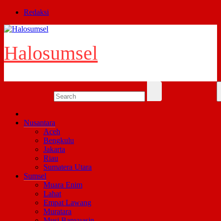
Skip
Redaksi
to
content
Halosumsel
Nusantara
Aceh
Bengkulu
Jakarta
Riau
Sumatera Utara
Sumsel
Muara Enim
Lahat
Empat Lawang
Muratara
Musi Banyuasin