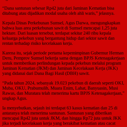
“Dana santunan sebesar Rp42 juta dari Jaminan Kematian bisa
ditabung atau dijadikan modal usaha oleh ahli waris,” jelasnya.
Kepala Dinas Perkebunan Sumsel, Agus Darwa, mengungkapkan
bahwa luas area perkebunan sawit di Sumsel mencapai 1,25 juta
hektare. Dari luasan tersebut, terdapat sekitar 240 ribu kepala
keluarga pekebun yang bergantung hidup dari sektor sawit dan
rentan terhadap risiko kecelakaan kerja.
Karena itu, sejak periode pertama kepemimpinan Gubernur Herman
Deru, Pemprov Sumsel bekerja sama dengan BPJS Ketenagakerjaan
untuk memberikan perlindungan kepada pekebun melalui program
Jaminan Kematian (JKM) dan Jaminan Kecelakaan Kerja (JKK)
yang didanai dari Dana Bagi Hasil (DBH) sawit.
“Pada tahun 2024, sebanyak 19.023 pekebun di daerah seperti OKI,
Muba, OKU, Prabumulih, Muara Enim, Lahat, Banyuasin, Musi
Rawas, dan Muratara telah menerima kartu BPJS Ketenagakerjaan,”
ungkap Agus.
Ia menyebutkan, sejauh ini terdapat 63 kasus kematian dan 25 di
antaranya telah menerima santunan. Santunan yang diberikan
mencapai Rp42 juta untuk JKM, dan hingga Rp72 juta untuk JKK
jika terjadi kecelakaan kerja yang berakibat kematian atau cacat