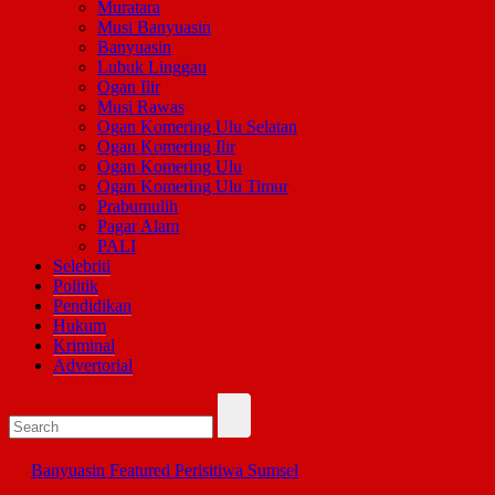
Muratara
Musi Banyuasin
Banyuasin
Lubuk Linggau
Ogan Ilir
Musi Rawas
Ogan Komering Ulu Selatan
Ogan Komering Ilir
Ogan Komering Ulu
Ogan Komering Ulu Timur
Prabumulih
Pagar Alam
PALI
Selebriti
Politik
Pendidikan
Hukum
Kriminal
Advertorial
Banyuasin
Featured
Perisitiwa
Sumsel