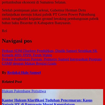
pertumbuhan ekonomi di Sumatera Selatan.
Setelah peninjauan jalan selesai, Gubernur Herman Deru
melanjutkan menuju lokasi pabrik PT Green Power Palembang
untuk menghadiri kegiatan ground breaking pembangunan pabrik
bahan baku Bioavtur di Kabupaten Banyuasin.
Rel
Navigasi pos
Perkuat SDM Disektor Pendidikan, Disdik Sumsel Serahkan SK
Kepada 4091 PPPK Paruh Waktu
Perkuat Ketahanan Pangan, Pemprov Sumsel Integrasikan Program
GSMP dengan Makan Bergizi Gratis
By
Redaksi Halo Sumsel
Related Post
Hukum
Palembang
Perisitiwa
Kantor Hukum Klarifikasi Tuduhan Pencemaran: Kasus
Notaris HY di Banyuasin Murni Keperdataan