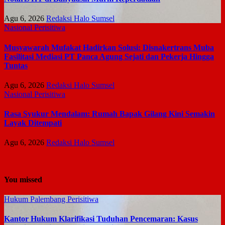
Agu 6, 2026
Redaksi Halo Sumsel
Nasional
Perisitiwa
Musyawarah Mufakat Hadirkan Solusi: Disnakertrans Muba
Fasilitasi Mediasi PT Panca Agung Sejati dan Pekerja Hingga
Tuntas
Agu 6, 2026
Redaksi Halo Sumsel
Nasional
Perisitiwa
Rasa Syukur Mendalam: Rumah Bapak Gilang Kini Semakin
Layak Ditempati
Agu 6, 2026
Redaksi Halo Sumsel
You missed
Hukum
Palembang
Perisitiwa
Kantor Hukum Klarifikasi Tuduhan Pencemaran: Kasus