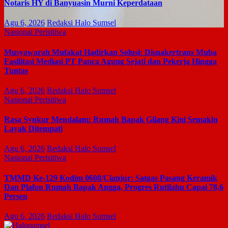
Notaris HY di Banyuasin Murni Keperdataan
Agu 6, 2026
Redaksi Halo Sumsel
Nasional
Perisitiwa
Musyawarah Mufakat Hadirkan Solusi: Disnakertrans Muba
Fasilitasi Mediasi PT Panca Agung Sejati dan Pekerja Hingga
Tuntas
Agu 6, 2026
Redaksi Halo Sumsel
Nasional
Perisitiwa
Rasa Syukur Mendalam: Rumah Bapak Gilang Kini Semakin
Layak Ditempati
Agu 6, 2026
Redaksi Halo Sumsel
Nasional
Perisitiwa
TMMD Ke-129 Kodim 0608/Cianjur: Satgas Pasang Keramik
Dan Plafon Rumah Bapak Angga, Progres Rutilahu Capai 78,6
Persen
Agu 6, 2026
Redaksi Halo Sumsel