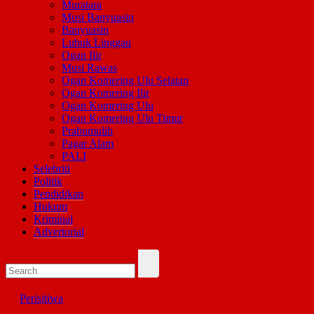
Muratara
Musi Banyuasin
Banyuasin
Lubuk Linggau
Ogan Ilir
Musi Rawas
Ogan Komering Ulu Selatan
Ogan Komering Ilir
Ogan Komering Ulu
Ogan Komering Ulu Timur
Prabumulih
Pagar Alam
PALI
Selebriti
Politik
Pendidikan
Hukum
Kriminal
Advertorial
Perisitiwa