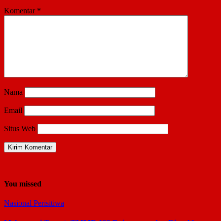
Komentar
*
Nama
Email
Situs Web
You missed
Nasional
Perisitiwa