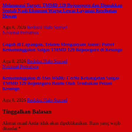
Melampaui Target: TMMD 129 Bojonegoro dan Disnakkan
Sentuh Nadi Ekonomi Warga Lewat Layanan Kesehatan
Hewan
Agu 8, 2026
Redaksi Halo Sumsel
Nasional
Perisitiwa
Gagah di Lapangan, Telaten Menganyam Janur: Potret
Kemanunggalan Satgas TMMD 129 Bojonegoro di Kesongo
Agu 8, 2026
Redaksi Halo Sumsel
Nasional
Perisitiwa
Kemanunggalan di Atas Widik: Cerita Kehangatan Satgas
TMMD 129 Bojonegoro Bantu Olah Tembakau Petani
Kesongo
Agu 8, 2026
Redaksi Halo Sumsel
Tinggalkan Balasan
Alamat email Anda tidak akan dipublikasikan.
Ruas yang wajib
ditandai
*