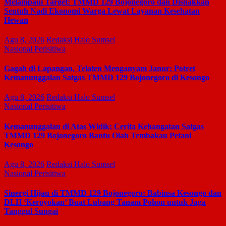
Melampaui Target: TMMD 129 Bojonegoro dan Disnakkan
Sentuh Nadi Ekonomi Warga Lewat Layanan Kesehatan
Hewan
Agu 8, 2026
Redaksi Halo Sumsel
Nasional
Perisitiwa
Gagah di Lapangan, Telaten Menganyam Janur: Potret
Kemanunggalan Satgas TMMD 129 Bojonegoro di Kesongo
Agu 8, 2026
Redaksi Halo Sumsel
Nasional
Perisitiwa
Kemanunggalan di Atas Widik: Cerita Kehangatan Satgas
TMMD 129 Bojonegoro Bantu Olah Tembakau Petani
Kesongo
Agu 8, 2026
Redaksi Halo Sumsel
Nasional
Perisitiwa
Sinergi Hijau di TMMD 129 Bojonegoro: Babinsa Kesongo dan
DLH ‘Keroyokan’ Buat Lubang Tanam Pohon untuk Jaga
Tanggul Sungai