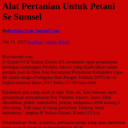
Alat Pertanian Untuk Petani
Se Sumsel
By
Redaksi Halo Sumsel Com
Okt 15, 2015
headline
,
yulizar dinoto
Halosumsel.com-
Pj Bupati OI H Yulizar Dinoto SH memimpin rapat pemantapan
persiapan kedatangan Presiden Jokowi yang dijadwalkan tanam
perdana padi di Desa Palu Kecamatan Pemulutan Kabupaten Ogan
Ilir dalam rangka Peringatan Hari Pangan Sedunia (HPS) ke-35
tingkat nasional tahun 2015 Sabtu (17/10) lusa nanti
Dijelaskan pria yang akrab di sapa Noto ini,”Kita barusan rapat
pemantapan penyambutan Pak Presiden Jokowi. Insya Allah
dikerahkan petani, stakeholder, pelajar, mahasiswa lebih kurang 4
ribu orang. Tadi rapat di ruang pertemuan Tanjung Senai
Inderalaya,” ungkap H Yulizar Dinoto, Kamis (15/10).
Ditambahkan Noto, acaranya, persiapan petani yang akan menerima
bantuan se-Sumsel yang disimboliskan di OI.