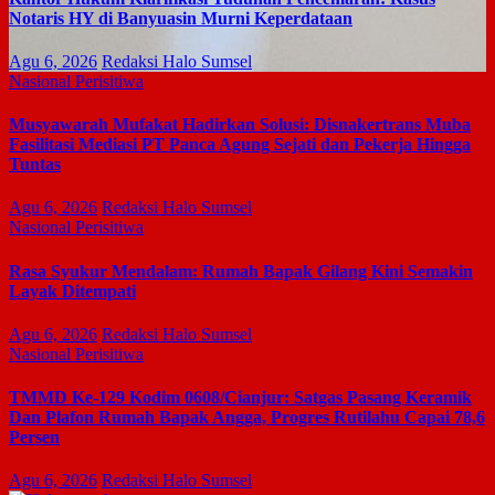
Notaris HY di Banyuasin Murni Keperdataan
Agu 6, 2026
Redaksi Halo Sumsel
Nasional
Perisitiwa
Musyawarah Mufakat Hadirkan Solusi: Disnakertrans Muba
Fasilitasi Mediasi PT Panca Agung Sejati dan Pekerja Hingga
Tuntas
Agu 6, 2026
Redaksi Halo Sumsel
Nasional
Perisitiwa
Rasa Syukur Mendalam: Rumah Bapak Gilang Kini Semakin
Layak Ditempati
Agu 6, 2026
Redaksi Halo Sumsel
Nasional
Perisitiwa
TMMD Ke-129 Kodim 0608/Cianjur: Satgas Pasang Keramik
Dan Plafon Rumah Bapak Angga, Progres Rutilahu Capai 78,6
Persen
Agu 6, 2026
Redaksi Halo Sumsel