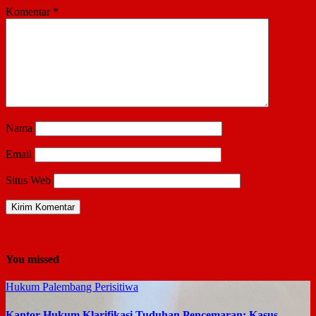
Komentar
*
Nama
Email
Situs Web
You missed
Hukum
Palembang
Perisitiwa
Kantor Hukum Klarifikasi Tuduhan Pencemaran: Kasus