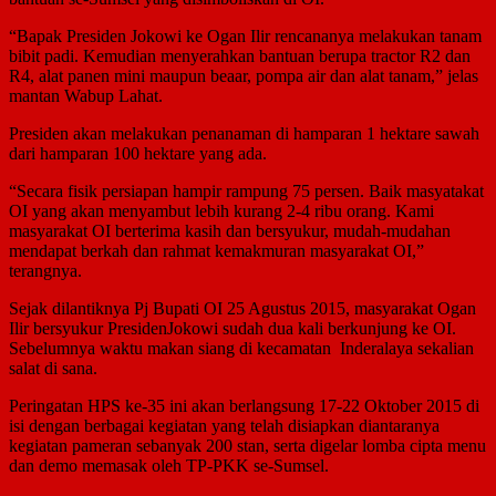
“Bapak Presiden Jokowi ke Ogan Ilir rencananya melakukan tanam
bibit padi. Kemudian menyerahkan bantuan berupa tractor R2 dan
R4, alat panen mini maupun beaar, pompa air dan alat tanam,” jelas
mantan Wabup Lahat.
Presiden akan melakukan penanaman di hamparan 1 hektare sawah
dari hamparan 100 hektare yang ada.
“Secara fisik persiapan hampir rampung 75 persen. Baik masyatakat
OI yang akan menyambut lebih kurang 2-4 ribu orang. Kami
masyarakat OI berterima kasih dan bersyukur, mudah-mudahan
mendapat berkah dan rahmat kemakmuran masyarakat OI,”
terangnya.
Sejak dilantiknya Pj Bupati OI 25 Agustus 2015, masyarakat Ogan
Ilir bersyukur PresidenJokowi sudah dua kali berkunjung ke OI.
Sebelumnya waktu makan siang di kecamatan Inderalaya sekalian
salat di sana.
Peringatan HPS ke-35 ini akan berlangsung 17-22 Oktober 2015 di
isi dengan berbagai kegiatan yang telah disiapkan diantaranya
kegiatan pameran sebanyak 200 stan, serta digelar lomba cipta menu
dan demo memasak oleh TP-PKK se-Sumsel.