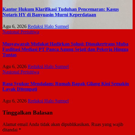
Kantor Hukum Klarifikasi Tuduhan Pencemaran: Kasus
Notaris HY di Banyuasin Murni Keperdataan
Agu 6, 2026
Redaksi Halo Sumsel
Nasional
Perisitiwa
Musyawarah Mufakat Hadirkan Solusi: Disnakertrans Muba
Fasilitasi Mediasi PT Panca Agung Sejati dan Pekerja Hingga
Tuntas
Agu 6, 2026
Redaksi Halo Sumsel
Nasional
Perisitiwa
Rasa Syukur Mendalam: Rumah Bapak Gilang Kini Semakin
Layak Ditempati
Agu 6, 2026
Redaksi Halo Sumsel
Tinggalkan Balasan
Alamat email Anda tidak akan dipublikasikan.
Ruas yang wajib
ditandai
*