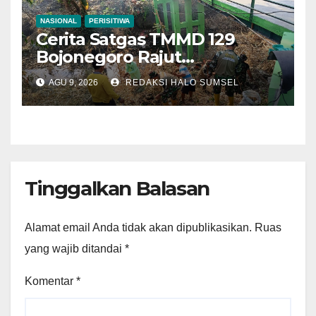
NASIONAL
PERISITIWA
Cerita Satgas TMMD 129
Bojonegoro Rajut
Kebersamaan di Jembatan
AGU 9, 2026
REDAKSI HALO SUMSEL
Brang Etan
Tinggalkan Balasan
Alamat email Anda tidak akan dipublikasikan.
Ruas
yang wajib ditandai
*
Komentar
*