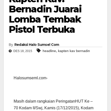
Bernadin Juarai
Lomba Tembak
Pistol Terbuka
By
Redaksi Halo Sumsel Com
,
headline
kapten kav bernadin
DES 18, 2015
Halosumseml.com-
Masih dalam rangkaian
Peringatan
HUT
Ke –
70
Kodam II
/Swj
,
Kamis (17/12/2015),
Kodam