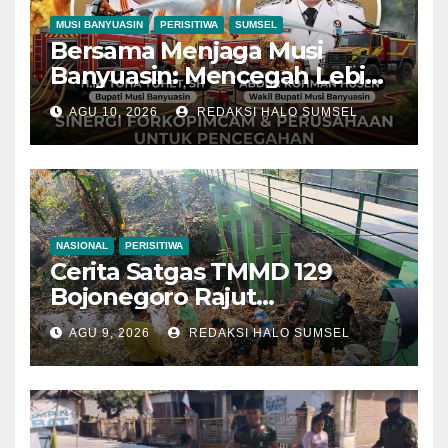
MUSI BANYUASIN
PERISITIWA
SUMSEL
Bersama Menjaga Musi
Banyuasin: Mencegah Lebih
Baik daripada Memadamkan
AGU 10, 2026
REDAKSI HALO SUMSEL
NASIONAL
PERISITIWA
Cerita Satgas TMMD 129
Bojonegoro Rajut
Kebersamaan di Jembatan
AGU 9, 2026
REDAKSI HALO SUMSEL
Brang Etan