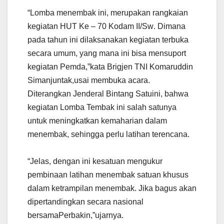
“Lomba menembak ini, merupakan rangkaian
kegiatan HUT
Ke – 70
Kodam II
/
S
w
. Dimana
pada tahun ini dilaksanakan kegiatan terbuka
secara umum, yang mana ini bisa mensuport
kegiatan Pemda,”kata Brigjen TNI Komaruddin
Simanjuntak
,usai
membuka acara.
Diterangkan
J
enderal
B
intang
S
atu
ini
,
bahwa
kegiatan
L
omba
Tembak
ini salah satunya
untuk meningkatkan kemaharian dalam
menembak, sehingga perlu latihan terencana.
“Jelas, dengan ini kesatuan mengukur
pembinaan latihan menembak satuan khusus
dalam ketrampilan menembak. Jika bagus akan
dipertandingkan secara nasional
bersama
P
erbakin,”ujarnya.