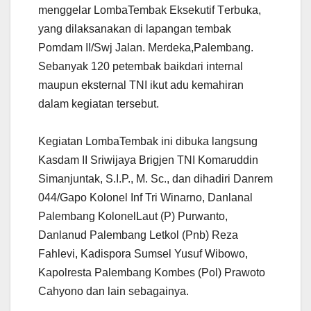
menggelar L
omba
Tembak E
ksekutif
T
erbuka,
yang dilaksanakan di lapangan tembak
P
omdam
II
/
S
wj
Jalan
.
Merdeka
,
Palembang
.
Sebanyak
120
petembak
baik
dari
internal
maupun eksternal TNI
ikut adu kemahiran
dalam kegiatan tersebut.
Kegiatan LombaTembak ini
dibuka langsung
Kasdam II Sriwijaya Brigjen TNI Komaruddin
Simanjuntak,
S.I.P., M. Sc., dan
dihadiri Danrem
044/Gapo
Kolonel
Inf Tri Winarno, Danlanal
Palembang Kol
onel
Laut (P) Purwanto,
Danlanud Palembang Letkol (Pnb) Reza
Fahlevi, Kadispora Sumsel Yusuf Wibowo,
Kapolresta Palembang Kombes (Pol) Prawoto
Cahyono dan
lain
sebagainya.