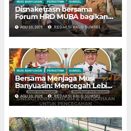
MUSI BANYUASIN
PERISITIWA
SUMSEL
Disnaketrasn bersama
Forum HRD MUBA bagikan
Bendera Merah Putih Untuk
AGU 10, 2026
REDAKSI HALO SUMSEL
Warga Muba
MUSI BANYUASIN
PERISITIWA
SUMSEL
Bersama Menjaga Musi
Banyuasin: Mencegah Lebih
Baik daripada Memadamkan
AGU 10, 2026
REDAKSI HALO SUMSEL