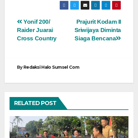
Navigasi
Yonif 200/
Prajurit Kodam II
Raider Juarai
Sriwijaya Diminta
pos
Cross Country
Siaga Bencana
By
Redaksi Halo Sumsel Com
RELATED POST