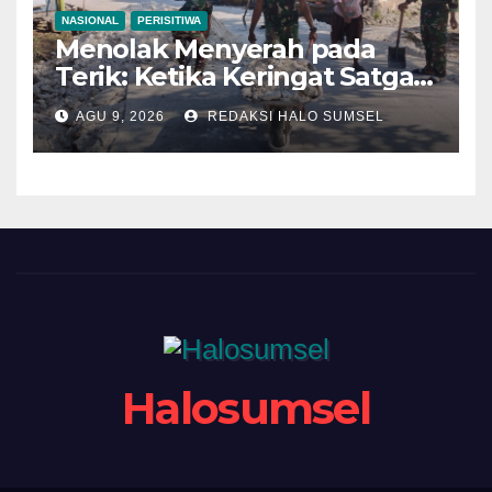
NASIONAL
PERISITIWA
Menolak Menyerah pada
Terik: Ketika Keringat Satgas
TMMD 129 Bojonegoro dan
AGU 9, 2026
REDAKSI HALO SUMSEL
Warga Kesongo Menyatu
Demi Jalan Masa Depan
Halosumsel