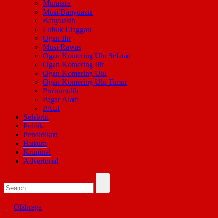
Muratara
Musi Banyuasin
Banyuasin
Lubuk Linggau
Ogan Ilir
Musi Rawas
Ogan Komering Ulu Selatan
Ogan Komering Ilir
Ogan Komering Ulu
Ogan Komering Ulu Timur
Prabumulih
Pagar Alam
PALI
Selebriti
Politik
Pendidikan
Hukum
Kriminal
Advertorial
Olahraga