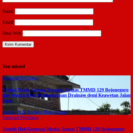
Nama
Email
Situs Web
You missed
Nasional
Perisitiwa
Wujud Nyata Gotong Royong: Satgas TMMD 129 Bojonegoro
dan Warga Pacu Pembangunan Drainase demi Keawetan Jalan
Desa
Agu 6, 2026
Redaksi Halo Sumsel
Nasional
Perisitiwa
Sentuh Hati Generasi Muda: Satgas TMMD 129 Bojonegoro