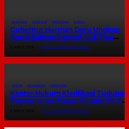
FEATURED
OGAN ILIR
PERISITIWA
SUMSEL
Gubernur Herman Deru Ungkap
Kunci Sukses Sumsel Jadi Tiga
Besar Nasional Produksi Pangan
AGU 7, 2026
REDAKSI HALO SUMSEL
HUKUM
PALEMBANG
PERISITIWA
Kantor Hukum Klarifikasi Tuduhan
Pencemaran: Kasus Notaris HY di
Banyuasin Murni Keperdataan
AGU 6, 2026
REDAKSI HALO SUMSEL