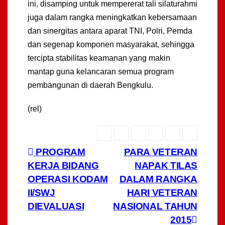
ini, disamping untuk mempererat tali silaturahmi
juga dalam rangka meningkatkan kebersamaan
dan sinergitas antara aparat TNI, Polri, Pemda
dan segenap komponen masyarakat, sehingga
tercipta stabilitas keamanan yang makin
mantap guna kelancaran semua program
pembangunan di daerah Bengkulu.
(rel)
Navigasi
PROGRAM
PARA VETERAN
KERJA BIDANG
NAPAK TILAS
pos
OPERASI KODAM
DALAM RANGKA
II/SWJ
HARI VETERAN
DIEVALUASI
NASIONAL TAHUN
2015