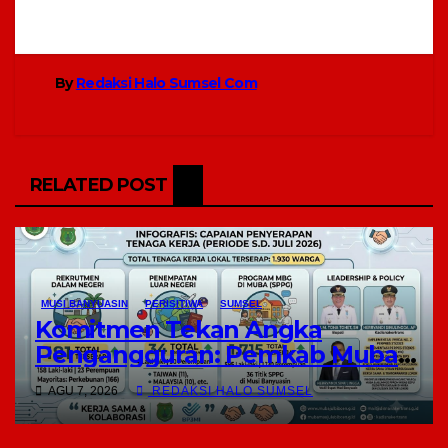
By
Redaksi Halo Sumsel Com
RELATED POST
MUSI BANYUASIN
PERISITIWA
SUMSEL
Komitmen Tekan Angka
Pengangguran: Pemkab Muba
Melalui Disnakertrans Sukses Sera
AGU 7, 2026
REDAKSI HALO SUMSEL
1.930 Tenaga Kerja Lokal Hingga
Juli 2026