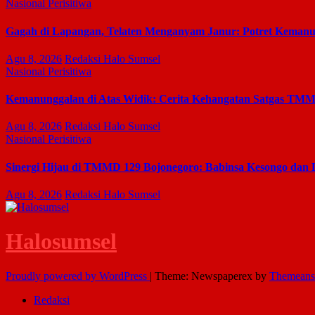
Nasional
Perisitiwa
Gagah di Lapangan, Telaten Menganyam Janur: Potret Keman
Agu 8, 2026
Redaksi Halo Sumsel
Nasional
Perisitiwa
Kemanunggalan di Atas Widik: Cerita Kehangatan Satgas TMM
Agu 8, 2026
Redaksi Halo Sumsel
Nasional
Perisitiwa
Sinergi Hijau di TMMD 129 Bojonegoro: Babinsa Kesongo dan
Agu 8, 2026
Redaksi Halo Sumsel
Halosumsel
Proudly powered by WordPress
|
Theme: Newspaperex by
Themeans
Redaksi