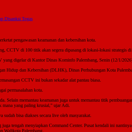
ap Disanksi Tegas
rketat pengawasan keamanan dan kebersihan kota.
CCTV di 100 titik akan segera dipasang di lokasi-lokasi strategis di 
V yang digelar di Kantor Dinas Kominfo Palembang, Senin (12/1/2026
kungan Hidup dan Kebersihan (DLHK), Dinas Perhubungan Kota Palemb
masangan CCTV ini bukan sekadar alat pantau biasa.
gai permasalahan kota.
a. Selain memantau keamanan juga untuk memantau titik pembuangan sam
k mana yang paling krusial,” ujar Adi.
 sudah bisa diakses secara live oleh masyarakat.
juga tengah menyiapkan Command Center. Pusat kendali ini nantinya 
han Walikota Palembang.