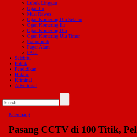
Lubuk Linggau
Ogan Ilir
Musi Rawas
Ogan Komering Ulu Selatan
Ogan Komering Ilir
Ogan Komering Ulu
Ogan Komering Ulu Timur
Prabumulih
Pagar Alam
PALI
Selebriti
Politik
Pendidikan
Hukum
Kriminal
Advertorial
Palembang
Pasang CCTV di 100 Titik, Pel