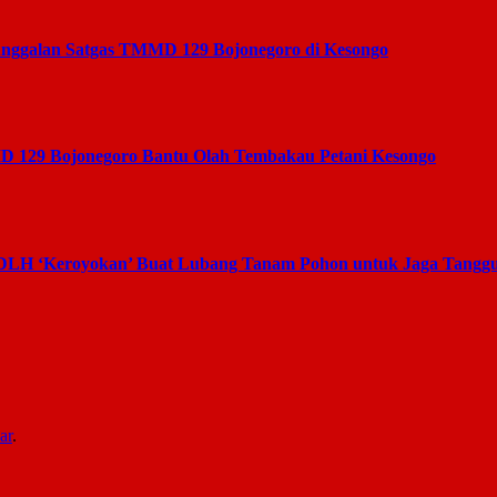
unggalan Satgas TMMD 129 Bojonegoro di Kesongo
D 129 Bojonegoro Bantu Olah Tembakau Petani Kesongo
 DLH ‘Keroyokan’ Buat Lubang Tanam Pohon untuk Jaga Tanggu
ar
.