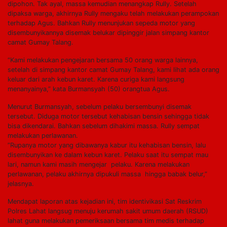
dipohon. Tak ayal, massa kemudian menangkap Rully. Setelah
dipaksa warga, akhirnya Rully mengaku telah melakukan perampokan
terhadap Agus. Bahkan Rully menunjukan sepeda motor yang
disembunyikannya disemak belukar dipinggir jalan simpang kantor
camat Gumay Talang.
“Kami melakukan pengejaran bersama 50 orang warga lainnya,
setelah di simpang kantor camat Gumay Talang, kami lihat ada orang
keluar dari arah kebun karet. Karena curiga kami langsung
menanyainya,” kata Burmansyah (50) orangtua Agus.
Menurut Burmansyah, sebelum pelaku bersembunyi disemak
tersebut. Diduga motor tersebut kehabisan bensin sehingga tidak
bisa dikendarai. Bahkan sebelum dihakimi massa. Rully sempat
melakukan perlawanan.
”Rupanya motor yang dibawanya kabur itu kehabisan bensin, lalu
disembunyikan ke dalam kebun karet. Pelaku saat itu sempat mau
lari, namun kami masih mengejar pelaku. Karena melakukan
perlawanan, pelaku akhirnya dipukuli massa hingga babak belur,”
jelasnya.
Mendapat laporan atas kejadian ini, tim identivikasi Sat Reskrim
Polres Lahat langsug menuju kerumah sakit umum daerah (RSUD)
lahat guna melakukan pemeriksaan bersama tim medis terhadap