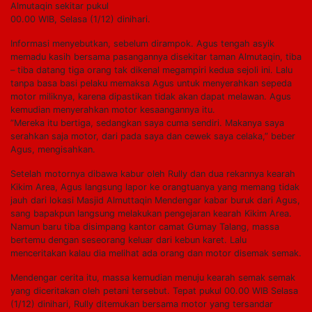
Almutaqin sekitar pukul
00.00 WIB, Selasa (1/12) dinihari.
Informasi menyebutkan, sebelum dirampok. Agus tengah asyik
memadu kasih bersama pasangannya disekitar taman Almutaqin, tiba
– tiba datang tiga orang tak dikenal megampiri kedua sejoli ini. Lalu
tanpa basa basi pelaku memaksa Agus untuk menyerahkan sepeda
motor miliknya, karena dipastikan tidak akan dapat melawan. Agus
kemudian menyerahkan motor kesaangannya itu.
”Mereka itu bertiga, sedangkan saya cuma sendiri. Makanya saya
serahkan saja motor, dari pada saya dan cewek saya celaka,” beber
Agus, mengisahkan.
Setelah motornya dibawa kabur oleh Rully dan dua rekannya kearah
Kikim Area, Agus langsung lapor ke orangtuanya yang memang tidak
jauh dari lokasi Masjid Almuttaqin Mendengar kabar buruk dari Agus,
sang bapakpun langsung melakukan pengejaran kearah Kikim Area.
Namun baru tiba disimpang kantor camat Gumay Talang, massa
bertemu dengan seseorang keluar dari kebun karet. Lalu
menceritakan kalau dia melihat ada orang dan motor disemak semak.
Mendengar cerita itu, massa kemudian menuju kearah semak semak
yang diceritakan oleh petani tersebut. Tepat pukul 00.00 WIB Selasa
(1/12) dinihari, Rully ditemukan bersama motor yang tersandar