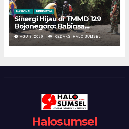
NASIONAL
PERISITIWA
Sinergi Hijau di TMMD 129
Bojonegoro: Babinsa
Kesongo dan DLH
AGU 8, 2026
REDAKSI HALO SUMSEL
‘Keroyokan’ Buat Lubang
Tanam Pohon untuk Jaga
Tanggul Sungai
Halosumsel