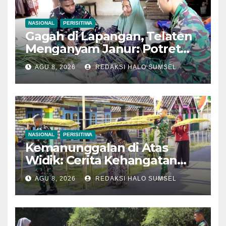
NASIONAL
PERISITIWA
Gagah di Lapangan, Telaten
Menganyam Janur: Potret
Kemanunggalan Satgas
AGU 8, 2026
REDAKSI HALO SUMSEL
TMMD 129 Bojonegoro di
Kesongo
NASIONAL
PERISITIWA
Kemanunggalan di Atas
Widik: Cerita Kehangatan
Satgas TMMD 129
AGU 8, 2026
REDAKSI HALO SUMSEL
Bojonegoro Bantu Olah
Tembakau Petani Kesongo