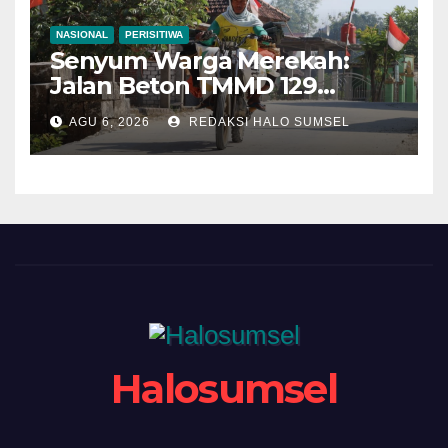
NASIONAL
PERISITIWA
Senyum Warga Merekah:
Jalan Beton TMMD 129
Bojonegoro di Kesongo
AGU 6, 2026
REDAKSI HALO SUMSEL
Terwujud
Halosumsel