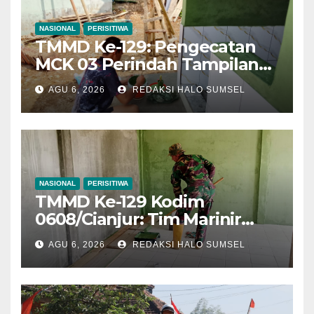
NASIONAL
PERISITIWA
TMMD Ke-129: Pengecatan
MCK 03 Perindah Tampilan
Dan Lindungi Bangunan
AGU 6, 2026
REDAKSI HALO SUMSEL
NASIONAL
PERISITIWA
TMMD Ke-129 Kodim
0608/Cianjur: Tim Marinir
Lanjutkan Pengacian Dan
AGU 6, 2026
REDAKSI HALO SUMSEL
Pengecatan Rumah Bapak
Burhanudin, Tampilan
Hunian Semakin Indah Dan
Nyaman