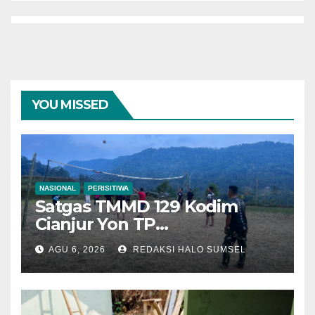
YOU MISSED
NASIONAL
PERISITIWA
Satgas TMMD 129 Kodim
Cianjur Yon TP
938/Pancasona Eratkan
AGU 6, 2026
REDAKSI HALO SUMSEL
Silaturahmi Lewat Voli
Bersama Warga