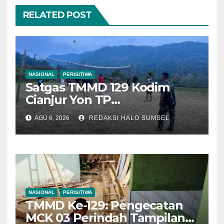
RELATED POST
NASIONAL
PERISITIWA
Satgas TMMD 129 Kodim
Cianjur Yon TP
938/Pancasona Eratkan
AGU 6, 2026
REDAKSI HALO SUMSEL
Silaturahmi Lewat Voli
Bersama Warga
NASIONAL
PERISITIWA
TMMD Ke-129: Pengecatan
MCK 03 Perindah Tampilan